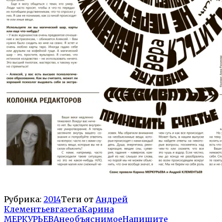
Рубрика:
2014
Теги от
Андрей
Клементьев
газета
Карина
МЕРКУРЬЕВА
необъяснимое
Напишите