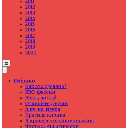
2011
2012
2013
2014
2015
2016
2017
2018
2019
2020
Рубрики
Как это сделано?
PRO-фессии
Вояж, во я ж!
Откройте Д+уши
А ну-ка, наука
Красная кнопка
В процессе окультуривания
Чисто эCALLогически