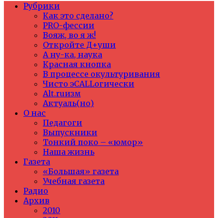
Рубрики
Как это сделано?
PRO-фессии
Вояж, во я ж!
Откройте Д+уши
А ну-ка, наука
Красная кнопка
В процессе окультуривания
Чисто эCALLогически
Alt.ruизм
Актуаль(но)
О нас
Педагоги
Выпускники
Тонкий поко – «юмор»
Наша жизнь
Газета
«Большая» газета
Учебная газета
Радио
Архив
2010