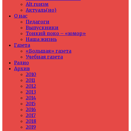
Alt.ruизм
Актуаль(но)
О нас
Педагоги
Выпускники
Тонкий поко – «юмор»
Наша жизнь
Газета
«Большая» газета
Учебная газета
Радио
Архив
2010
2011
2012
2013
2014
2015
2016
2017
2018
2019