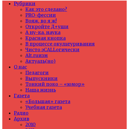
Рубрики
Как это сделано?
PRO-фессии
Вояж, во я ж!
Откройте Д+уши
А ну-ка, наука
Красная кнопка
В процессе окультуривания
Чисто эCALLогически
Alt.ruизм
Актуаль(но)
О нас
Педагоги
Выпускники
Тонкий поко – «юмор»
Наша жизнь
Газета
«Большая» газета
Учебная газета
Радио
Архив
2010