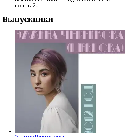
полный…
Выпускники
Эллина Черникова