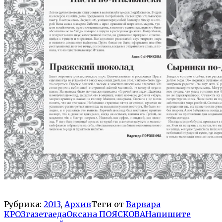
Рубрика:
2013
,
Архив
Теги от
Варвара
КРОЗ
газета
еда
Оксана ПОЯСКОВА
Напишите