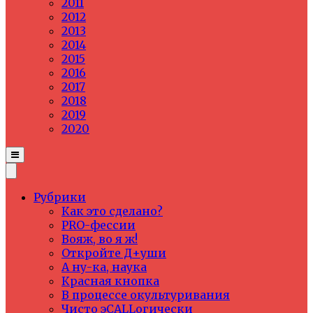
2011
2012
2013
2014
2015
2016
2017
2018
2019
2020
Рубрики
Как это сделано?
PRO-фессии
Вояж, во я ж!
Откройте Д+уши
А ну-ка, наука
Красная кнопка
В процессе окультуривания
Чисто эCALLогически