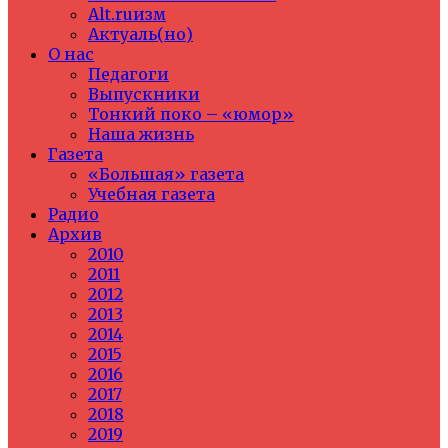
Alt.ruизм
Актуаль(но)
О нас
Педагоги
Выпускники
Тонкий поко – «юмор»
Наша жизнь
Газета
«Большая» газета
Учебная газета
Радио
Архив
2010
2011
2012
2013
2014
2015
2016
2017
2018
2019