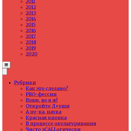
2011
2012
2013
2014
2015
2016
2017
2018
2019
2020
Рубрики
Как это сделано?
PRO-фессии
Вояж, во я ж!
Откройте Д+уши
А ну-ка, наука
Красная кнопка
В процессе окультуривания
Чисто эCALLогически