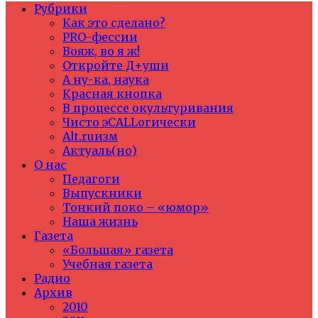
Рубрики
Как это сделано?
PRO-фессии
Вояж, во я ж!
Откройте Д+уши
А ну-ка, наука
Красная кнопка
В процессе окультуривания
Чисто эCALLогически
Alt.ruизм
Актуаль(но)
О нас
Педагоги
Выпускники
Тонкий поко – «юмор»
Наша жизнь
Газета
«Большая» газета
Учебная газета
Радио
Архив
2010