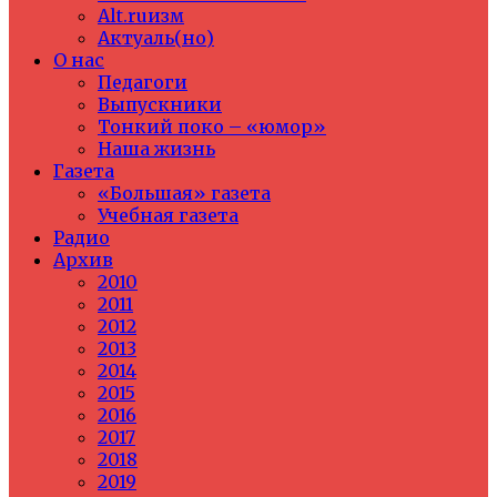
Alt.ruизм
Актуаль(но)
О нас
Педагоги
Выпускники
Тонкий поко – «юмор»
Наша жизнь
Газета
«Большая» газета
Учебная газета
Радио
Архив
2010
2011
2012
2013
2014
2015
2016
2017
2018
2019