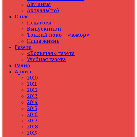
Alt.ruизм
Актуаль(но)
О нас
Педагоги
Выпускники
Тонкий поко – «юмор»
Наша жизнь
Газета
«Большая» газета
Учебная газета
Радио
Архив
2010
2011
2012
2013
2014
2015
2016
2017
2018
2019