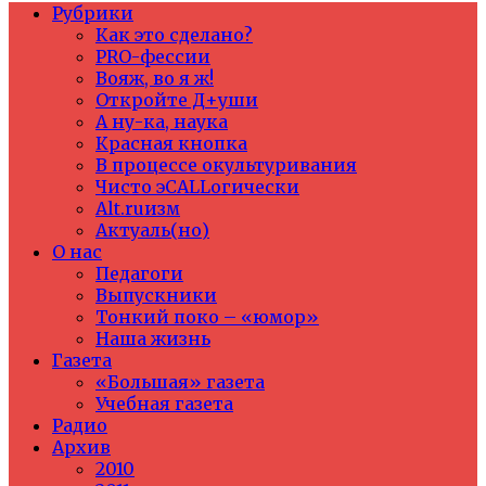
Рубрики
Как это сделано?
PRO-фессии
Вояж, во я ж!
Откройте Д+уши
А ну-ка, наука
Красная кнопка
В процессе окультуривания
Чисто эCALLогически
Alt.ruизм
Актуаль(но)
О нас
Педагоги
Выпускники
Тонкий поко – «юмор»
Наша жизнь
Газета
«Большая» газета
Учебная газета
Радио
Архив
2010