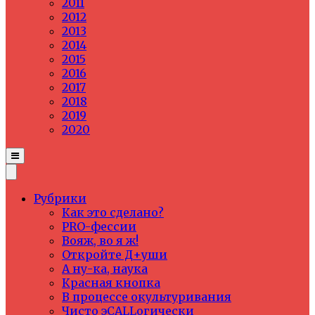
2011
2012
2013
2014
2015
2016
2017
2018
2019
2020
Рубрики
Как это сделано?
PRO-фессии
Вояж, во я ж!
Откройте Д+уши
А ну-ка, наука
Красная кнопка
В процессе окультуривания
Чисто эCALLогически