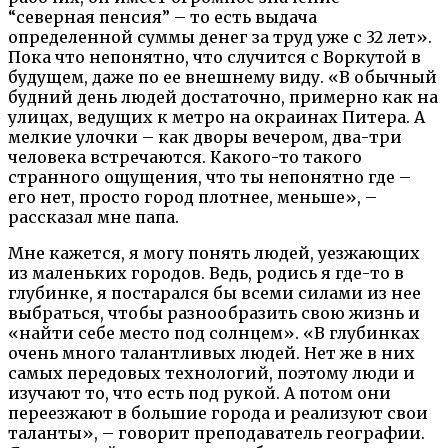
“северная пенсия” – то есть выдача
определенной суммы денег за труд уже с 32 лет».
Пока что непонятно, что случится с Воркутой в
будущем, даже по ее внешнему виду. «В обычный
будний день людей достаточно, примерно как на
улицах, ведущих к метро на окраинах Питера. А
мелкие улочки – как дворы вечером, два-три
человека встречаются. Какого-то такого
странного ощущения, что ты непонятно где –
его нет, просто город плотнее, меньше», –
рассказал мне папа.
Мне кажется, я могу понять людей, уезжающих
из маленьких городов. Ведь, родись я где-то в
глубинке, я постарался бы всеми силами из нее
выбраться, чтобы разнообразить свою жизнь и
«найти себе место под солнцем». «В глубинках
очень много талантливых людей. Нет же в них
самых передовых технологий, поэтому люди и
изучают то, что есть под рукой. А потом они
переезжают в большие города и реализуют свои
таланты», – говорит преподаватель географии.