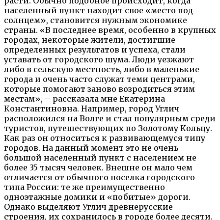
расти. Обычно подобное происходит, когда
населенный пункт находит свое «место под
солнцем», становится нужным экономике
страны. «В последнее время, особенно в крупных
городах, некоторые жители, достигшие
определенных результатов и успеха, стали
уставать от городского шума. Люди уезжают
либо в сельскую местность, либо в маленькие
города и очень часто служат теми центрами,
которые помогают заново возродиться этим
местам», – рассказала мне Екатерина
Константиновна. Например, город Углич
расположился на Волге и стал популярным среди
туристов, путешествующих по Золотому Кольцу.
Как раз он относиться к развивающемуся типу
городов. На данный момент это не очень
большой населенный пункт с населением не
более 35 тысяч человек. Внешне он мало чем
отличается от обычного поселка городского
типа России: те же преимущественно
одноэтажные домики и «побитые» дороги.
Однако выделяют Углич древнерусские
строения, их сохранилось в городе более десяти.