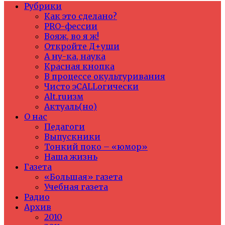
Рубрики
Как это сделано?
PRO-фессии
Вояж, во я ж!
Откройте Д+уши
А ну-ка, наука
Красная кнопка
В процессе окультуривания
Чисто эCALLогически
Alt.ruизм
Актуаль(но)
О нас
Педагоги
Выпускники
Тонкий поко – «юмор»
Наша жизнь
Газета
«Большая» газета
Учебная газета
Радио
Архив
2010