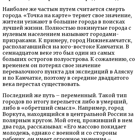
Наиболее же частым путем считается смерть
города. «Точка на карте» теряет свое значение,
жители уезжают в большие города в поисках
лучшей жизни. Полностью покинутые города с
нулевым населением называют городами-
призраками. К примеру, город Нижнекамчатск,
располагавшийся на юго-востоке Камчатки. В
семнадцатом веке это был один из самых
больших острогов полуострова. К сожалению, со
временем он потерял свое значение
перевалочного пункта для экспедиций в Аляску
и по Камчатке, поэтому в середине двадцатого
века перестал существовать.
Последний же путь – переменный. Такой тип
городов по итогу перельется либо в умерший,
либо в «обретший смысл». Например, город
Воркута, находящийся в центральной России за
полярным кругом. Мой отец, проживший в нем
два года, рассказывал: «Его массово покидает
молодежь, однако с военной и со стороны
рабочих, он имеет огромное значение –