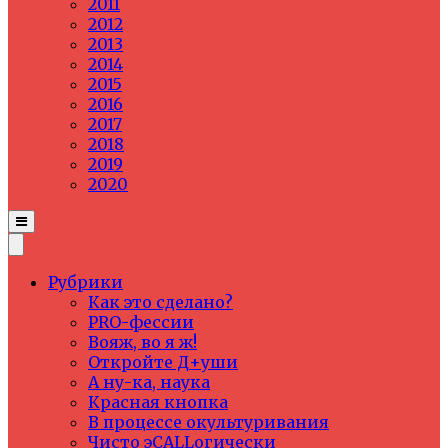
2011
2012
2013
2014
2015
2016
2017
2018
2019
2020
Рубрики
Как это сделано?
PRO-фессии
Вояж, во я ж!
Откройте Д+уши
А ну-ка, наука
Красная кнопка
В процессе окультуривания
Чисто эCALLогически