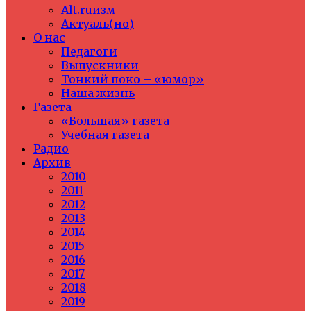
Alt.ruизм
Актуаль(но)
О нас
Педагоги
Выпускники
Тонкий поко – «юмор»
Наша жизнь
Газета
«Большая» газета
Учебная газета
Радио
Архив
2010
2011
2012
2013
2014
2015
2016
2017
2018
2019