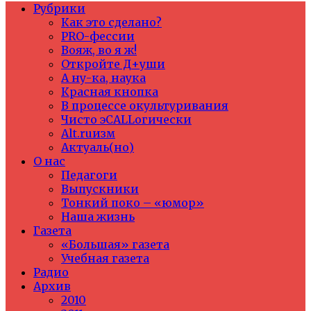
Рубрики
Как это сделано?
PRO-фессии
Вояж, во я ж!
Откройте Д+уши
А ну-ка, наука
Красная кнопка
В процессе окультуривания
Чисто эCALLогически
Alt.ruизм
Актуаль(но)
О нас
Педагоги
Выпускники
Тонкий поко – «юмор»
Наша жизнь
Газета
«Большая» газета
Учебная газета
Радио
Архив
2010