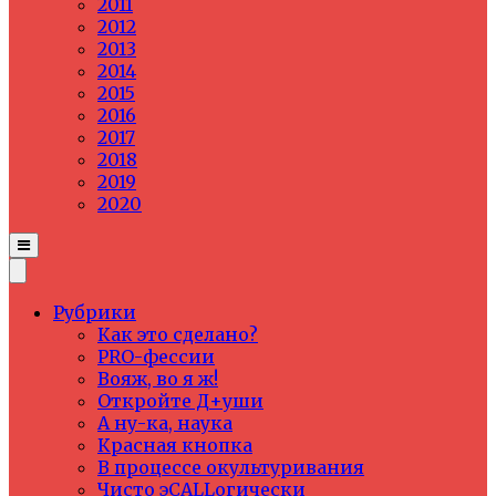
2011
2012
2013
2014
2015
2016
2017
2018
2019
2020
Рубрики
Как это сделано?
PRO-фессии
Вояж, во я ж!
Откройте Д+уши
А ну-ка, наука
Красная кнопка
В процессе окультуривания
Чисто эCALLогически