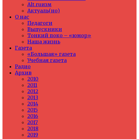
Alt.ruизм
Актуаль(но)
О нас
Педагоги
Выпускники
Тонкий поко – «юмор»
Наша жизнь
Газета
«Большая» газета
Учебная газета
Радио
Архив
2010
2011
2012
2013
2014
2015
2016
2017
2018
2019