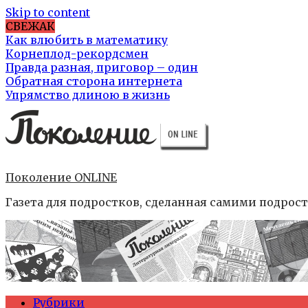
Skip to content
СВЕЖАК
Как влюбить в математику
Корнеплод-рекордсмен
Правда разная, приговор – один
Обратная сторона интернета
Упрямство длиною в жизнь
Поколение ONLINE
Газета для подростков, сделанная самими подрос
Рубрики