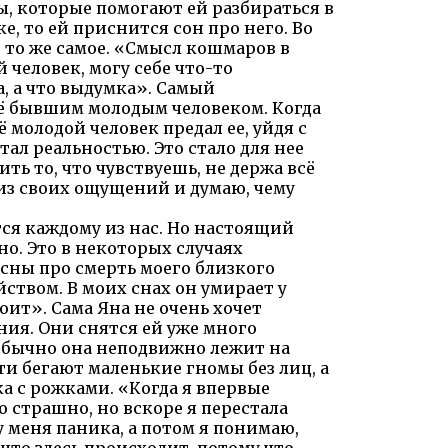
, которые помогают ей разбираться в
е, то ей приснится сон про него. Во
т то же самое. «Смысл кошмаров в
 человек, могу себе что-то
а, а что выдумка». Самый
ё бывшим молодым человеком. Когда
ё молодой человек предал ее, уйдя с
тал реальностью. Это стало для нее
ть то, что чувствуешь, не держа всё
лиз своих ощущений и думаю, чему
ся каждому из нас. Но настоящий
но. Это в некоторых случаях
 сны про смерть моего близкого
ством. В моих снах он умирает у
коит». Сама Яна не очень хочет
ения. Они снятся ей уже много
Обычно она неподвижно лежит на
ти бегают маленькие гномы без лиц, а
ка с рожками. «Когда я впервые
о страшно, но вскоре я перестала
у меня паника, а потом я понимаю,
что здесь происходит, потому что