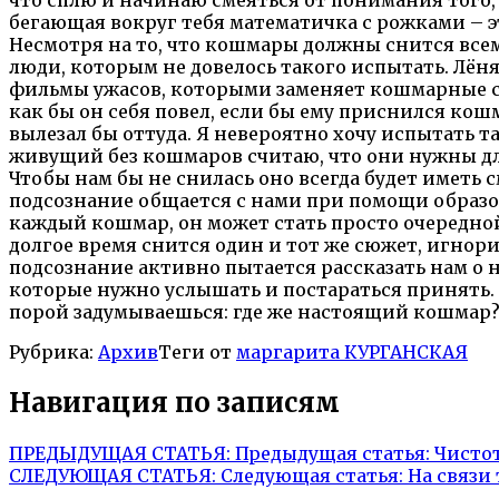
бегающая вокруг тебя математичка с рожками – 
Несмотря на то, что кошмары должны снится всем
люди, которым не довелось такого испытать. Лён
фильмы ужасов, которыми заменяет кошмарные с
как бы он себя повел, если бы ему приснился кошм
вылезал бы оттуда. Я невероятно хочу испытать та
живущий без кошмаров считаю, что они нужны дл
Чтобы нам бы не снилась оно всегда будет иметь
подсознание общается с нами при помощи образов
каждый кошмар, он может стать просто очередно
долгое время снится один и тот же сюжет, игнори
подсознание активно пытается рассказать нам о
которые нужно услышать и постараться принять.
порой задумываешься: где же настоящий кошмар
Рубрика:
Архив
Теги от
маргарита КУРГАНСКАЯ
Навигация по записям
ПРЕДЫДУЩАЯ СТАТЬЯ:
Предыдущая статья:
Чистот
СЛЕДУЮЩАЯ СТАТЬЯ:
Следующая статья:
На связи