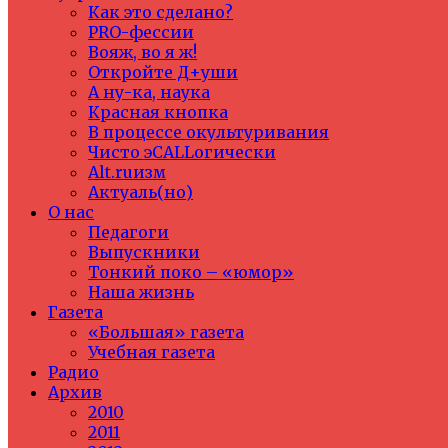
Как это сделано?
PRO-фессии
Вояж, во я ж!
Откройте Д+уши
А ну-ка, наука
Красная кнопка
В процессе окультуривания
Чисто эCALLогически
Alt.ruизм
Актуаль(но)
О нас
Педагоги
Выпускники
Тонкий поко – «юмор»
Наша жизнь
Газета
«Большая» газета
Учебная газета
Радио
Архив
2010
2011