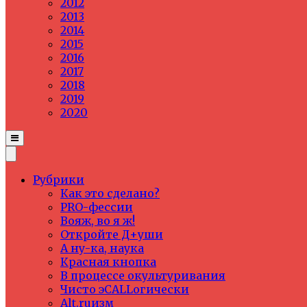
2012
2013
2014
2015
2016
2017
2018
2019
2020
Рубрики
Как это сделано?
PRO-фессии
Вояж, во я ж!
Откройте Д+уши
А ну-ка, наука
Красная кнопка
В процессе окультуривания
Чисто эCALLогически
Alt.ruизм