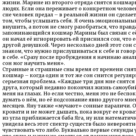
жизни. Марине из второго отряда снятся кошмары
людях. Если она переживает о конкретном человек
сне человек предал – в реальной жизни он сделае
том, чтобы услышать себя. Я очень эмоциональный
внушить, а потом не смогу разобраться, что правд
запоминающийся кошмар Марины был связан с е
он начал её игнорировать ей приснился сон, что е
другой девушкой. Через несколько дней этот сон с
знаком, что нужно прислушиваться к себе и говори
в себе. «Сразу после пробуждения я начинаю ана
сон мог научить меня».
Странные и страшные сны время от времени снят
кошмар – когда один и тот же сон снится регуляр
серьезная проблема. «Каждые три дня мне снятся
друга, который недавно покончил жизнь самоубий
меня на глазах. Но если честно, меня это не беспо
думать о нём, но её подсознание явно другого мн
месяцев. Яну также «мучают» сонные параличи. 
кровати и не может дышать, пока вокруг ее крова
из угла приближается баба Яга, ну или математич
увидела весь этот спектр существ было невероятн
чувствовать что либо. Буквально первые секунды 
что сплю и начинаю смеяться от понимания того, 