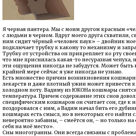
Я черная пантера. Мы с моим другом красным «ч
с людьми в черном. Вдруг моего друга схватили, с
ним сидит чёрный «человек паук» – двойник моег
подключает трубку к какому то механизму и запр
Трубку от устройства он прикрепляет ко рту свое
что мне приснилась какая-то несуразная чепуха, н
эти ощущения никогда не забудутся. Может быть 
крайней мере сейчас я уже никогда не узнаю.
Есть множество причин возникновения кошмарны
лекарств и даже плотный ужин может привести 
холодном поту. Вадиму из ЮКОНа кошмары снятся 
температура. Причем содержание этих снов довол
специфическим кошмаром он считает сон, где к н
поздоровался с ним, а Вадим начал бить его дубин
кошмарах есть смысл, но в некоторых его найти с
невероятно забавны, – смеётся он, – но только на 
себя на моё место».
Сны многогранны. Они всегда связаны с проблем