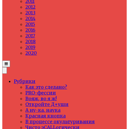
2011
2012
2013
2014
2015
2016
2017
2018
2019
2020
Рубрики
Как это сделано?
PRO-фессии
Вояж, во я ж!
Откройте Д+уши
А ну-ка, наука
Красная кнопка
В процессе окультуривания
Чисто эCALLогически