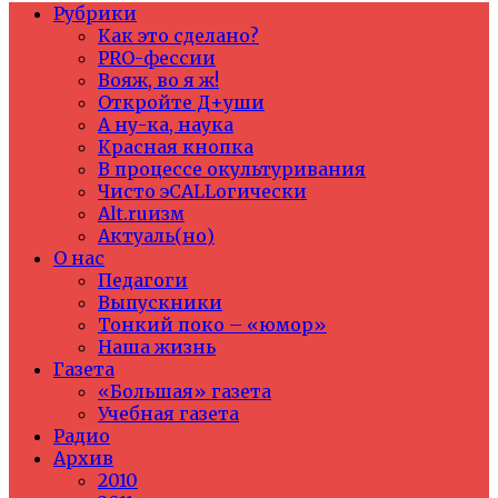
Рубрики
Как это сделано?
PRO-фессии
Вояж, во я ж!
Откройте Д+уши
А ну-ка, наука
Красная кнопка
В процессе окультуривания
Чисто эCALLогически
Alt.ruизм
Актуаль(но)
О нас
Педагоги
Выпускники
Тонкий поко – «юмор»
Наша жизнь
Газета
«Большая» газета
Учебная газета
Радио
Архив
2010