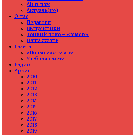
Alt.ruизм
Актуаль(но)
О нас
Педагоги
Выпускники
Тонкий поко – «юмор»
Наша жизнь
Газета
«Большая» газета
Учебная газета
Радио
Архив
2010
2011
2012
2013
2014
2015
2016
2017
2018
2019