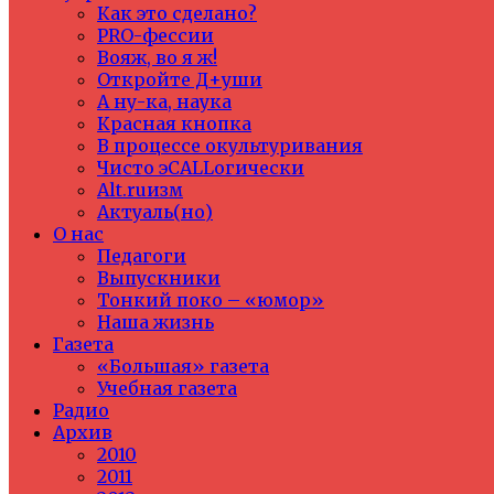
Как это сделано?
PRO-фессии
Вояж, во я ж!
Откройте Д+уши
А ну-ка, наука
Красная кнопка
В процессе окультуривания
Чисто эCALLогически
Alt.ruизм
Актуаль(но)
О нас
Педагоги
Выпускники
Тонкий поко – «юмор»
Наша жизнь
Газета
«Большая» газета
Учебная газета
Радио
Архив
2010
2011