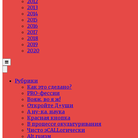
2012
2013
2014
2015
2016
2017
2018
2019
2020
Рубрики
Как это сделано?
PRO-фессии
Вояж, во я ж!
Откройте Д+уши
А ну-ка, наука
Красная кнопка
В процессе окультуривания
Чисто эCALLогически
Alt.ruизм