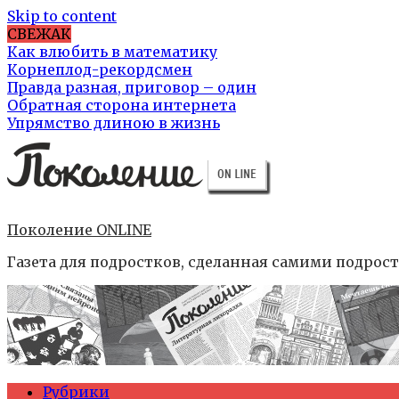
Skip to content
СВЕЖАК
Как влюбить в математику
Корнеплод-рекордсмен
Правда разная, приговор – один
Обратная сторона интернета
Упрямство длиною в жизнь
Поколение ONLINE
Газета для подростков, сделанная самими подрос
Рубрики