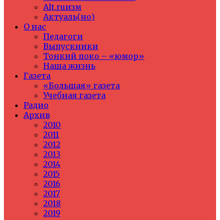
Alt.ruизм
Актуаль(но)
О нас
Педагоги
Выпускники
Тонкий поко – «юмор»
Наша жизнь
Газета
«Большая» газета
Учебная газета
Радио
Архив
2010
2011
2012
2013
2014
2015
2016
2017
2018
2019