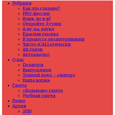
Рубрики
Как это сделано?
PRO-фессии
Вояж, во я ж!
Откройте Д+уши
А ну-ка, наука
Красная кнопка
В процессе окультуривания
Чисто эCALLогически
Alt.ruизм
Актуаль(но)
О нас
Педагоги
Выпускники
Тонкий поко – «юмор»
Наша жизнь
Газета
«Большая» газета
Учебная газета
Радио
Архив
2010