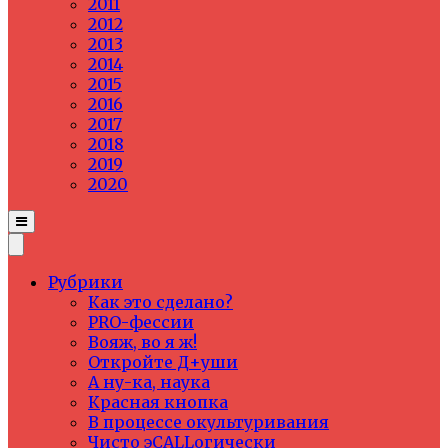
2011
2012
2013
2014
2015
2016
2017
2018
2019
2020
Рубрики
Как это сделано?
PRO-фессии
Вояж, во я ж!
Откройте Д+уши
А ну-ка, наука
Красная кнопка
В процессе окультуривания
Чисто эCALLогически