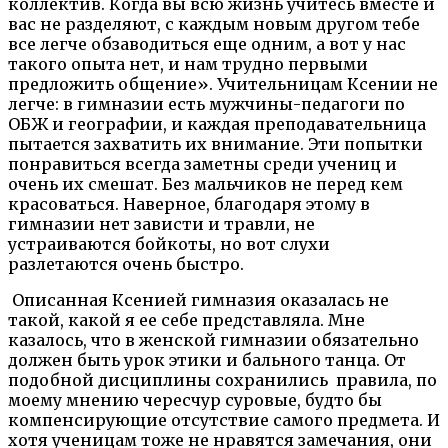
коллектив. Когда вы всю жизнь учитесь вместе и
вас не разделяют, с каждым новым другом тебе
все легче обзаводиться еще одним, а вот у нас
такого опыта нет, и нам трудно первыми
предложить общение». Учительницам Ксении не
легче: в гимназии есть мужчины-педагоги по
ОБЖ и географии, и каждая преподавательница
пытается захватить их внимание. Эти попытки
понравиться всегда заметны среди учениц и
очень их смешат. Без мальчиков не перед кем
красоваться. Наверное, благодаря этому в
гимназии нет зависти и травли, не
устраиваются бойкоты, но вот слухи
разлетаются очень быстро.
Описанная Ксенией гимназия оказалась не
такой, какой я ее себе представляла. Мне
казалось, что в женской гимназии обязательно
должен быть урок этики и бального танца. От
подобной дисциплины сохранились правила, по
моему мнению чересчур суровые, будто бы
компенсирующие отсутствие самого предмета. И
хотя ученицам тоже не нравятся замечания, они