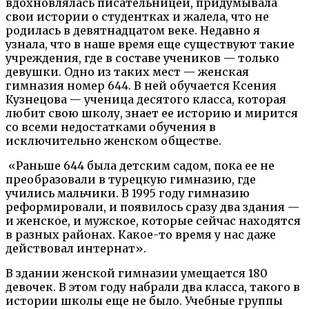
вдохновлялась писательницей, придумывала
свои истории о студентках и жалела, что не
родилась в девятнадцатом веке. Недавно я
узнала, что в наше время еще существуют такие
учреждения, где в составе учеников — только
девушки. Одно из таких мест — женская
гимназия номер 644. В ней обучается Ксения
Кузнецова — ученица десятого класса, которая
любит свою школу, знает ее историю и мирится
со всеми недостатками обучения в
исключительно женском обществе.
«Раньше 644 была детским садом, пока ее не
преобразовали в турецкую гимназию, где
учились мальчики. В 1995 году гимназию
реформировали, и появилось сразу два здания —
и женское, и мужское, которые сейчас находятся
в разных районах. Какое-то время у нас даже
действовал интернат».
В здании женской гимназии умещается 180
девочек. В этом году набрали два класса, такого в
истории школы еще не было. Учебные группы