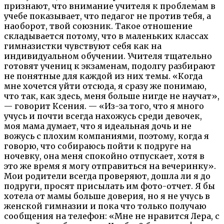
признают, что внимание учителя к проблемам в
учебе показывает, что педагог не против тебя, а
наоборот, твой союзник. Такое отношение
складывается потому, что в маленьких классах
гимназистки чувствуют себя как на
индивидуальном обучении. Учителя тщательно
готовят учениц к экзаменам, подолгу разбирают
не понятные для каждой из них темы. «Когда
мне хочется уйти отсюда, я сразу же понимаю,
что так, как здесь, меня больше нигде не научат»,
— говорит Ксения. — «Из-за того, что я много
учусь и почти всегда нахожусь среди девочек,
моя мама думает, что я идеальная дочь и не
вожусь с плохим компаниями, поэтому, когда я
говорю, что собираюсь пойти к подруге на
ночевку, она меня спокойно отпускает, хотя в
это же время я могу отправиться на вечеринку».
Мои родители всегда проверяют, дошла ли я до
подруги, просят присылать им фото-отчет. Я бы
хотела от мамы больше доверия, но я не учусь в
женской гимназии и пока что только получаю
сообщения на телефон: «Мне не нравится Лера, с