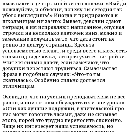
вызывают в центр линейки со словами: «Выйди,
пожалуйста, и объясни, почему ты сегодня так
убого выглядишь?» Иногда и придираются к
школьницам ни за что: бывает, девочки сдают
тетради, а им исправляют написанное, опуская
строчки на несколько клеточек вниз, можно и
замечание получить за то, что дата стоит не
ровно по центру страницы. Здесь за
успеваемостью следят, и среди всего класса есть
только одна девочка, которая учится на тройки.
Учителя сильно давят, если замечают, что
девушки перестают трудиться. Самая частая
фраза в подобных случаях: «Что-то ты
скатилась». Особенно сильно достается
отличницам.
Очевидно, что на учениц преподавателям не все
равно, и они готовы обсуждать их и вне уроков:
«Они как лучшие подружки, в учительской про
нас могут говорить часами, даже не скрывая
этого, порой это трудно переносить спокойно.
Чаще их интересует наша успеваемость, но
иногда они даже могут затронуть и личные