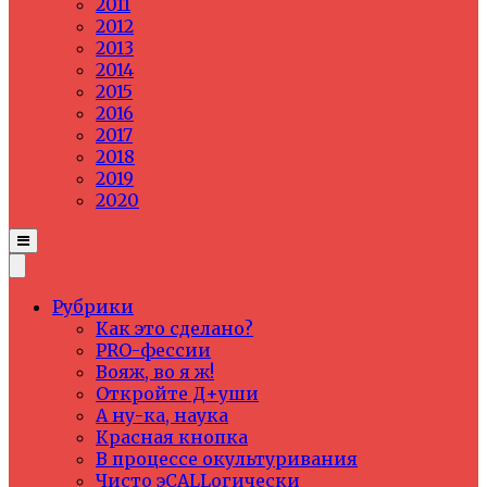
2011
2012
2013
2014
2015
2016
2017
2018
2019
2020
Рубрики
Как это сделано?
PRO-фессии
Вояж, во я ж!
Откройте Д+уши
А ну-ка, наука
Красная кнопка
В процессе окультуривания
Чисто эCALLогически