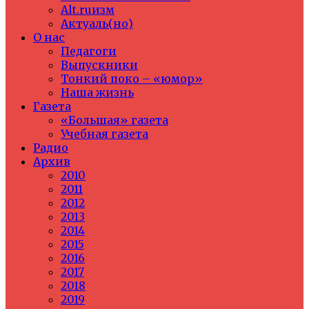
Alt.ruизм
Актуаль(но)
О нас
Педагоги
Выпускники
Тонкий поко – «юмор»
Наша жизнь
Газета
«Большая» газета
Учебная газета
Радио
Архив
2010
2011
2012
2013
2014
2015
2016
2017
2018
2019