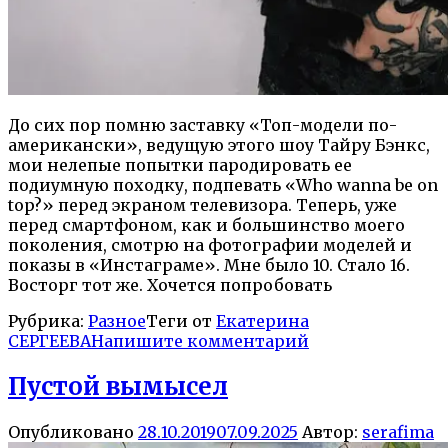
До сих пор помню заставку «Топ-модели по-
американски», ведущую этого шоу Тайру Бэнкс,
мои нелепые попытки пародировать ее
подиумную походку, подпевать «Who wanna be on
top?» перед экраном телевизора. Теперь, уже
перед смартфоном, как и большинство моего
поколения, смотрю на фотографии моделей и
показы в «Инстаграме». Мне было 10. Стало 16.
Восторг тот же. Хочется попробовать
Рубрика:
Разное
Теги от
Екатерина
СЕРГЕЕВА
Напишите комментарий
Пустой вымысел
Опубликовано
28.10.2019
07.09.2025
Автор:
serafima