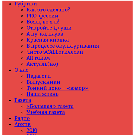
Рубрики
Как это сделано?
PRO-фессии
Вояж, во я ж!
Откройте Д+уши
А ну-ка, наука
Красная кнопка
В процессе окультуривания
Чисто эCALLогически
Alt.ruизм
Актуаль(но)
О нас
Педагоги
Выпускники
Тонкий поко – «юмор»
Наша жизнь
Газета
«Большая» газета
Учебная газета
Радио
Архив
2010