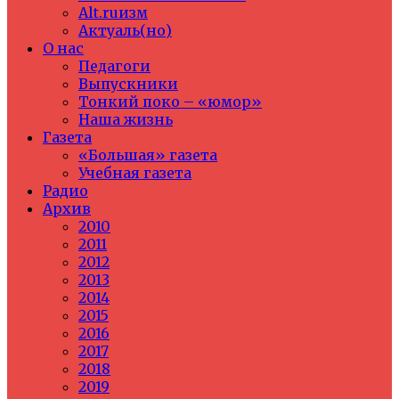
Alt.ruизм
Актуаль(но)
О нас
Педагоги
Выпускники
Тонкий поко – «юмор»
Наша жизнь
Газета
«Большая» газета
Учебная газета
Радио
Архив
2010
2011
2012
2013
2014
2015
2016
2017
2018
2019