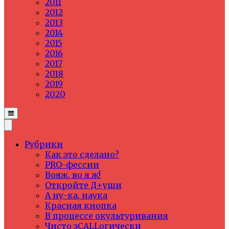
2011
2012
2013
2014
2015
2016
2017
2018
2019
2020
Рубрики
Как это сделано?
PRO-фессии
Вояж, во я ж!
Откройте Д+уши
А ну-ка, наука
Красная кнопка
В процессе окультуривания
Чисто эCALLогически