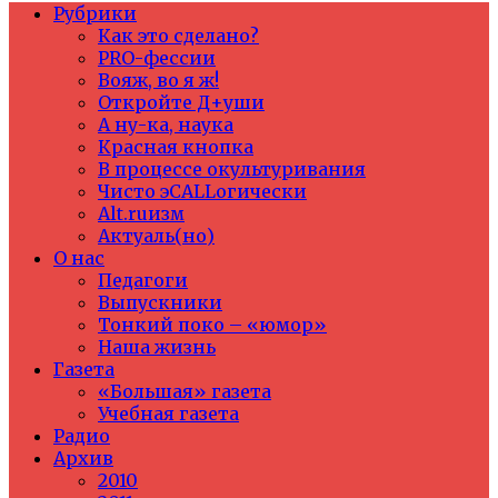
Рубрики
Как это сделано?
PRO-фессии
Вояж, во я ж!
Откройте Д+уши
А ну-ка, наука
Красная кнопка
В процессе окультуривания
Чисто эCALLогически
Alt.ruизм
Актуаль(но)
О нас
Педагоги
Выпускники
Тонкий поко – «юмор»
Наша жизнь
Газета
«Большая» газета
Учебная газета
Радио
Архив
2010