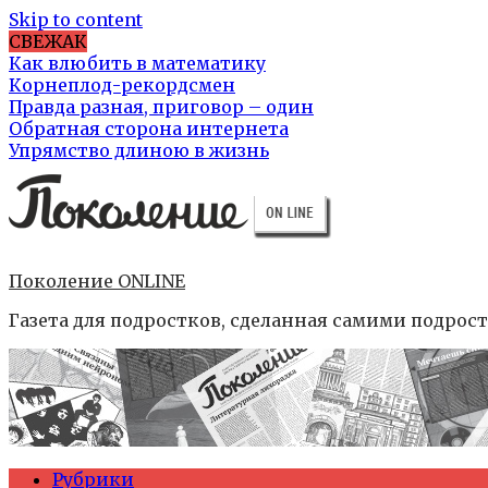
Skip to content
СВЕЖАК
Как влюбить в математику
Корнеплод-рекордсмен
Правда разная, приговор – один
Обратная сторона интернета
Упрямство длиною в жизнь
Поколение ONLINE
Газета для подростков, сделанная самими подрос
Рубрики