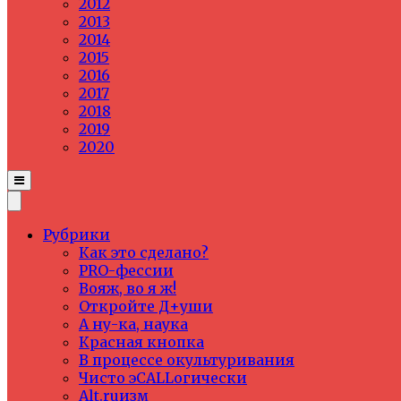
2012
2013
2014
2015
2016
2017
2018
2019
2020
Рубрики
Как это сделано?
PRO-фессии
Вояж, во я ж!
Откройте Д+уши
А ну-ка, наука
Красная кнопка
В процессе окультуривания
Чисто эCALLогически
Alt.ruизм