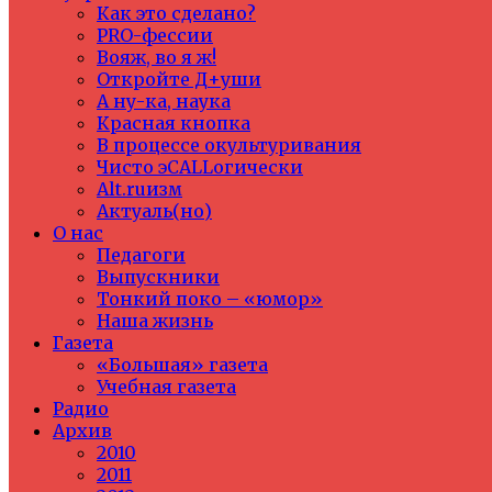
Как это сделано?
PRO-фессии
Вояж, во я ж!
Откройте Д+уши
А ну-ка, наука
Красная кнопка
В процессе окультуривания
Чисто эCALLогически
Alt.ruизм
Актуаль(но)
О нас
Педагоги
Выпускники
Тонкий поко – «юмор»
Наша жизнь
Газета
«Большая» газета
Учебная газета
Радио
Архив
2010
2011