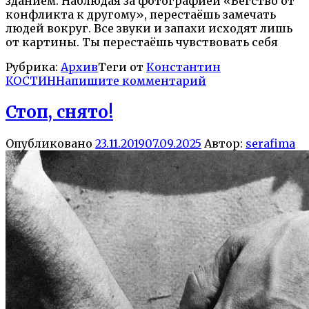
зданием. Наблюдая за фотографией «Бегство от
конфликта к другому», перестаёшь замечать
людей вокруг. Все звуки и запахи исходят лишь
от картины. Ты перестаёшь чувствовать себя
Рубрика:
Архив
Теги от
Константин
КОСТИН
Напишите комментарий
Стоп, снято!
Опубликовано
23.11.2019
07.09.2025
Автор:
serafima