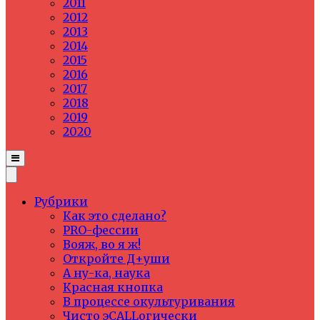
2011
2012
2013
2014
2015
2016
2017
2018
2019
2020
Рубрики
Как это сделано?
PRO-фессии
Вояж, во я ж!
Откройте Д+уши
А ну-ка, наука
Красная кнопка
В процессе окультуривания
Чисто эCALLогически