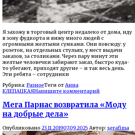
Я захожу в торговый центр недалеко от дома, иду
в зону фудкорта и вижу много людей с
огромными желтыми сумками. Они повсюду: у
розеток, на отдельных стульях, у мест выдачи
заказов, за столиками. Через пару минут эти
желтые человечки забирают заказ, быстро куда-
то убегают, приходят другие – и так весь день.
Эти ребята – сотрудники
Рубрика:
Разное
Теги от
Анна
КЛЕПАЦКАЯ
Напишите комментарий
Мега Парнас возвратила «Моду
на добрые дела»
Опубликовано
23.11.2019
07.09.2025
Автор:
serafima