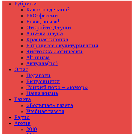
Рубрики
Как это сделано?
PRO-фессии
Вояж, во я ж!
Откройте Д+уши
А ну-ка, наука
Красная кнопка
В процессе окультуривания
Чисто эCALLогически
Alt.ruизм
Актуаль(но)
О нас
Педагоги
Выпускники
Тонкий поко – «юмор»
Наша жизнь
Газета
«Большая» газета
Учебная газета
Радио
Архив
2010