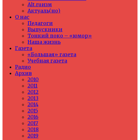
Alt.ruизм
Актуаль(но)
О нас
Педагоги
Выпускники
Тонкий поко – «юмор»
Наша жизнь
Газета
«Большая» газета
Учебная газета
Радио
Архив
2010
2011
2012
2013
2014
2015
2016
2017
2018
2019