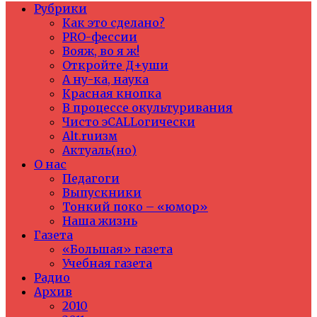
Рубрики
Как это сделано?
PRO-фессии
Вояж, во я ж!
Откройте Д+уши
А ну-ка, наука
Красная кнопка
В процессе окультуривания
Чисто эCALLогически
Alt.ruизм
Актуаль(но)
О нас
Педагоги
Выпускники
Тонкий поко – «юмор»
Наша жизнь
Газета
«Большая» газета
Учебная газета
Радио
Архив
2010