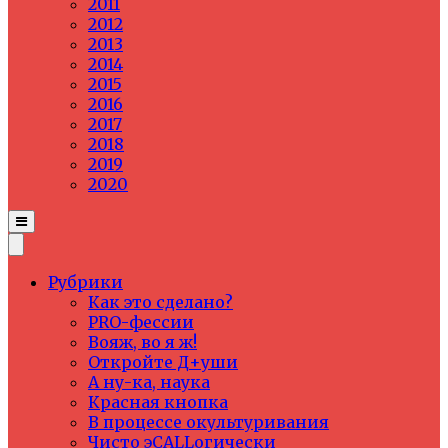
2011
2012
2013
2014
2015
2016
2017
2018
2019
2020
Рубрики
Как это сделано?
PRO-фессии
Вояж, во я ж!
Откройте Д+уши
А ну-ка, наука
Красная кнопка
В процессе окультуривания
Чисто эCALLогически