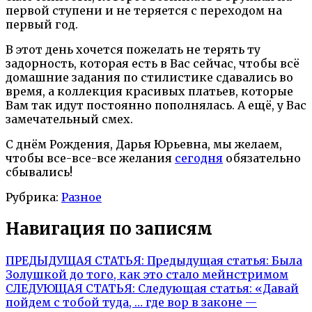
первой ступени и не теряется с переходом на
первый год.
В этот день хочется пожелать не терять ту
задорность, которая есть в Вас сейчас, чтобы всё
домашние задания по стилистике сдавались во
время, а коллекция красивых платьев, которые
Вам так идут постоянно пополнялась. А ещё, у Вас
замечательный смех.
С днём Рождения, Дарья Юрьевна, мы желаем,
чтобы все-все-все желания
сегодня
обязательно
сбывались!
Рубрика:
Разное
Навигация по записям
ПРЕДЫДУЩАЯ СТАТЬЯ:
Предыдущая статья:
Была
Золушкой до того, как это стало мейнстримом
СЛЕДУЮЩАЯ СТАТЬЯ:
Следующая статья:
«Давай
пойдем с тобой туда, … где вор в законе —