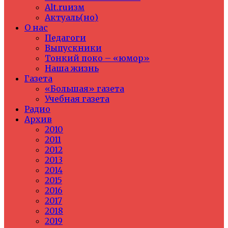
Alt.ruизм
Актуаль(но)
О нас
Педагоги
Выпускники
Тонкий поко – «юмор»
Наша жизнь
Газета
«Большая» газета
Учебная газета
Радио
Архив
2010
2011
2012
2013
2014
2015
2016
2017
2018
2019