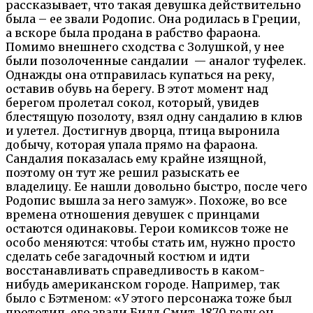
рассказывает, что такая девушка действительно
была – ее звали Родопис. Она родилась в Греции,
а вскоре была продана в рабство фараона.
Помимо внешнего сходства с Золушкой, у нее
были позолоченные сандалии — аналог туфелек.
Однажды она отправилась купаться на реку,
оставив обувь на берегу. В этот момент над
берегом пролетал сокол, который, увидев
блестящую позолоту, взял одну сандалию в клюв
и улетел. Достигнув дворца, птица выронила
добычу, которая упала прямо на фараона.
Сандалия показалась ему крайне изящной,
поэтому он тут же решил разыскать ее
владелицу. Ее нашли довольно быстро, после чего
Родопис вышла за него замуж». Похоже, во все
времена отношения девушек с принцами
остаются одинаковы. Герои комиксов тоже не
особо меняются: чтобы стать им, нужно просто
сделать себе загадочный костюм и идти
восстанавливать справедливость в каком-
нибудь американском городе. Например, так
было с Бэтменом: «У этого персонажа тоже был
прототип, его звали Билл Смит. 1870 году он