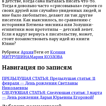
в детстве, когда сама пыталась писать что-то.
Тогда я довольно часто «срисовывала» героев со
своих друзей или случайно увиденных людей, и
мне было любопытно, делают ли так другие
писатели. Как выяснилось, по сравнению с
историями Бэтмена-мясника или Золушки-
египятнки мои прототипы – детский лепет.
Если я вдруг вернусь к писательству, может,
стоит позаимствовать пару идей из книги
Юлии?
Рубрика:
Архив
Теги от
Ксения
МИТРУШИНА
Мария КОЗЛОВА
Навигация по записям
ПРЕДЫДУЩАЯ СТАТЬЯ:
Предыдущая статья:
11
февраля — День рождения Светланы
Николаевны
СЛЕДУЮЩАЯ СТАТЬЯ:
Следующая статья:
3 марта
— День рождения Дарьи Юрьевны Егоровой!