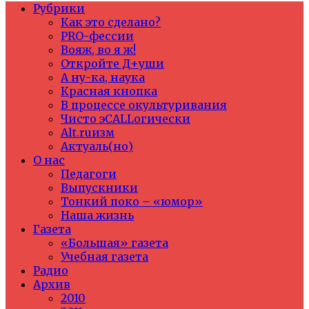
Рубрики
Как это сделано?
PRO-фессии
Вояж, во я ж!
Откройте Д+уши
А ну-ка, наука
Красная кнопка
В процессе окультуривания
Чисто эCALLогически
Alt.ruизм
Актуаль(но)
О нас
Педагоги
Выпускники
Тонкий поко – «юмор»
Наша жизнь
Газета
«Большая» газета
Учебная газета
Радио
Архив
2010