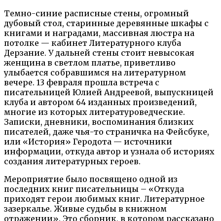
Темно-синие расписные стены, огромный
дубовый стол, старинные деревянные шкафы с
книгами и наградами, массивная люстра на
потолке — кабинет Литературного клуба
Дерзание. У дальней стены стоит невысокая
женщина в светлом платье, приветливо
улыбается собравшимся на литературном
вечере. 13 февраля прошла встреча с
писательницей Юлией Андреевой, выпускницей
клуба и автором 64 изданных произведений,
многие из которых литературоведческие.
Записки, дневники, воспоминания близких
писателей, даже чья-то страничка на Фейсбуке,
или «История» Геродота — источники
информации, откуда автор и узнала об историях
создания литературных героев.
Мероприятие было посвящено одной из
последних книг писательницы – «Откуда
приходят герои любимых книг. Литературное
зазеркалье. Живые судьбы в книжном
отражении». Это сборник, в котором рассказано