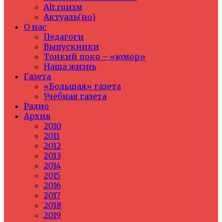
Alt.ruизм
Актуаль(но)
О нас
Педагоги
Выпускники
Тонкий поко – «юмор»
Наша жизнь
Газета
«Большая» газета
Учебная газета
Радио
Архив
2010
2011
2012
2013
2014
2015
2016
2017
2018
2019