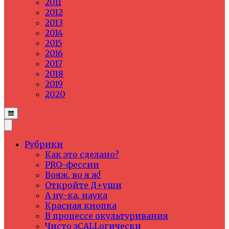
2011
2012
2013
2014
2015
2016
2017
2018
2019
2020
Рубрики
Как это сделано?
PRO-фессии
Вояж, во я ж!
Откройте Д+уши
А ну-ка, наука
Красная кнопка
В процессе окультуривания
Чисто эCALLогически