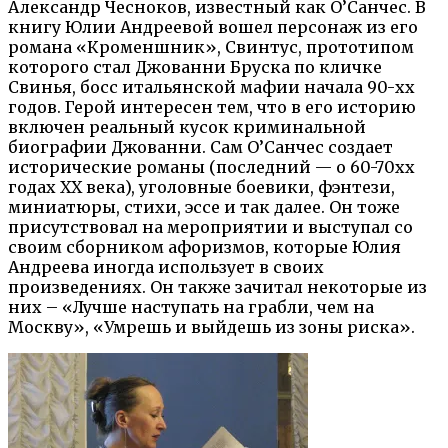
Александр Чесноков, известный как О’Санчес. В
книгу Юлии Андреевой вошел персонаж из его
романа «Кроменшник», Свинтус, прототипом
которого стал Джованни Бруска по кличке
Свинья, босс итальянской мафии начала 90-хх
годов. Герой интересен тем, что в его историю
включен реальный кусок криминальной
биографии Джованни. Сам О’Санчес создает
исторические романы (последний — о 60-70хх
годах ХХ века), уголовные боевики, фэнтези,
миниатюры, стихи, эссе и так далее. Он тоже
присутствовал на мероприятии и выступал со
своим сборником афоризмов, которые Юлия
Андреева иногда использует в своих
произведениях. Он также зачитал некоторые из
них – «Лучше наступать на грабли, чем на
Москву», «Умрешь и выйдешь из зоны риска».