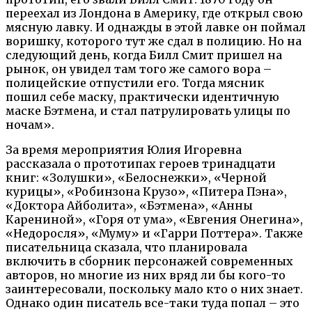
переехал из Лондона в Америку, где открыл свою
мясную лавку. И однажды в этой лавке он поймал
воришку, которого тут же сдал в полицию. Но на
следующий день, когда Билл Смит пришел на
рынок, он увидел там того же самого вора –
полицейские отпустили его. Тогда мясник
пошил себе маску, практически идентичную
маске Бэтмена, и стал патрулировать улицы по
ночам».
За время мероприятия Юлия Игоревна
рассказала о прототипах героев тринадцати
книг: «Золушки», «Белоснежки», «Черной
курицы», «Робинзона Крузо», «Питера Пэна»,
«Доктора Айболита», «Бэтмена», «Анны
Карениной», «Горя от ума», «Евгения Онегина»,
«Недоросля», «Муму» и «Гарри Поттера». Также
писательница сказала, что планировала
включить в сборник персонажей современных
авторов, но многие из них вряд ли бы кого-то
заинтересовали, поскольку мало кто о них знает.
Однако один писатель все-таки туда попал – это