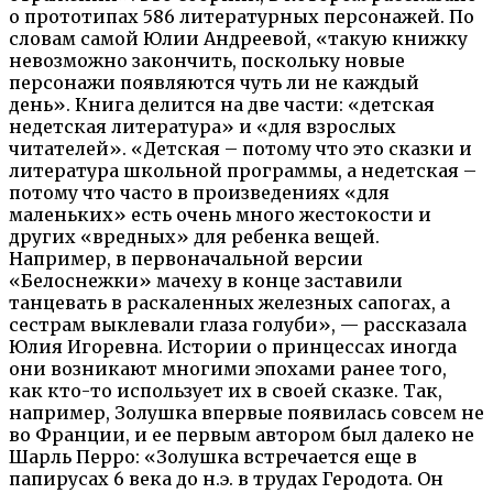
о прототипах 586 литературных персонажей. По
словам самой Юлии Андреевой, «такую книжку
невозможно закончить, поскольку новые
персонажи появляются чуть ли не каждый
день». Книга делится на две части: «детская
недетская литература» и «для взрослых
читателей». «Детская – потому что это сказки и
литература школьной программы, а недетская –
потому что часто в произведениях «для
маленьких» есть очень много жестокости и
других «вредных» для ребенка вещей.
Например, в первоначальной версии
«Белоснежки» мачеху в конце заставили
танцевать в раскаленных железных сапогах, а
сестрам выклевали глаза голуби», — рассказала
Юлия Игоревна. Истории о принцессах иногда
они возникают многими эпохами ранее того,
как кто-то использует их в своей сказке. Так,
например, Золушка впервые появилась совсем не
во Франции, и ее первым автором был далеко не
Шарль Перро: «Золушка встречается еще в
папирусах 6 века до н.э. в трудах Геродота. Он