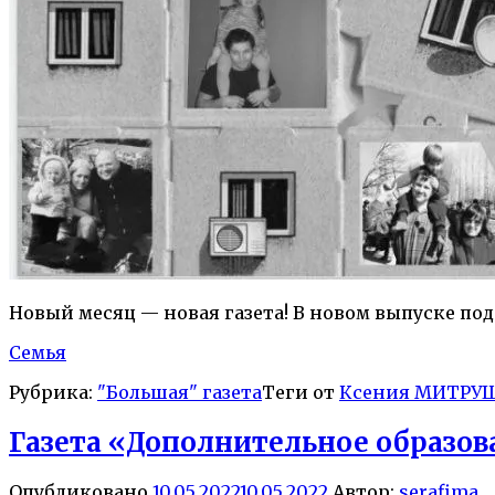
Новый месяц — новая газета! В новом выпуске п
Семья
Рубрика:
"Большая" газета
Теги от
Ксения МИТРУ
Газета «Дополнительное образов
Опубликовано
10.05.2022
10.05.2022
Автор:
serafima