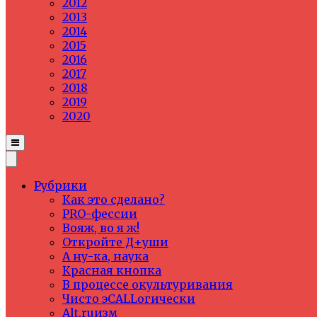
2012
2013
2014
2015
2016
2017
2018
2019
2020
Рубрики
Как это сделано?
PRO-фессии
Вояж, во я ж!
Откройте Д+уши
А ну-ка, наука
Красная кнопка
В процессе окультуривания
Чисто эCALLогически
Alt.ruизм