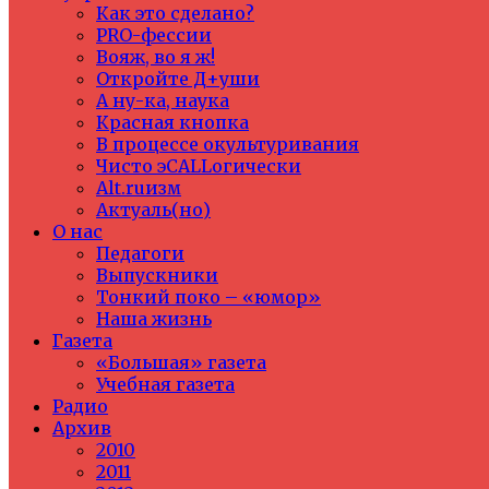
Как это сделано?
PRO-фессии
Вояж, во я ж!
Откройте Д+уши
А ну-ка, наука
Красная кнопка
В процессе окультуривания
Чисто эCALLогически
Alt.ruизм
Актуаль(но)
О нас
Педагоги
Выпускники
Тонкий поко – «юмор»
Наша жизнь
Газета
«Большая» газета
Учебная газета
Радио
Архив
2010
2011