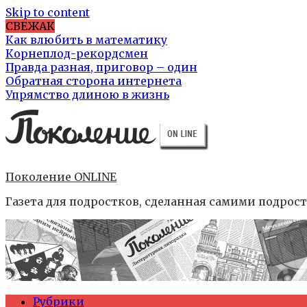
Skip to content
СВЕЖАК
Как влюбить в математику
Корнеплод-рекордсмен
Правда разная, приговор – один
Обратная сторона интернета
Упрямство длиною в жизнь
Поколение ONLINE
Газета для подростков, сделанная самими подрос
Рубрики