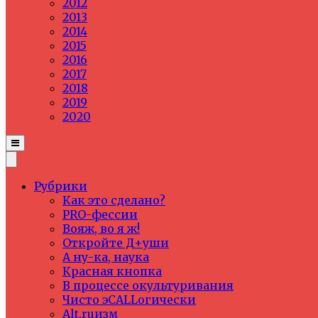
2012
2013
2014
2015
2016
2017
2018
2019
2020
Рубрики
Как это сделано?
PRO-фессии
Вояж, во я ж!
Откройте Д+уши
А ну-ка, наука
Красная кнопка
В процессе окультуривания
Чисто эCALLогически
Alt.ruизм