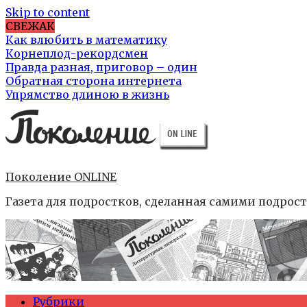
Skip to content
СВЕЖАК
Как влюбить в математику
Корнеплод-рекордсмен
Правда разная, приговор – один
Обратная сторона интернета
Упрямство длиною в жизнь
Поколение ONLINE
Газета для подростков, сделанная самими подрос
Рубрики