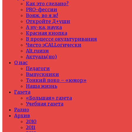
Как это сделано?
PRO-фессии
Вояж, во я ж!
Откройте Д+уши
А ну-ка, наука
Красная кнопка
В процессе окультуривания
Чисто эCALLогически
Alt.ruизм
Актуаль(но)
О нас
Педагоги
Выпускники
Тонкий поко – «юмор»
Наша жизнь
Газета
«Большая» газета
Учебная газета
Радио
Архив
2010
2011