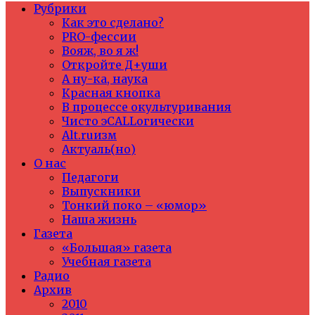
Рубрики
Как это сделано?
PRO-фессии
Вояж, во я ж!
Откройте Д+уши
А ну-ка, наука
Красная кнопка
В процессе окультуривания
Чисто эCALLогически
Alt.ruизм
Актуаль(но)
О нас
Педагоги
Выпускники
Тонкий поко – «юмор»
Наша жизнь
Газета
«Большая» газета
Учебная газета
Радио
Архив
2010