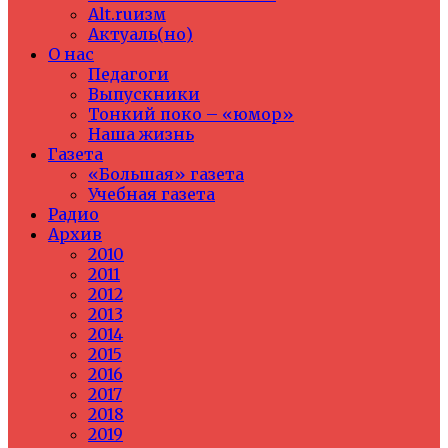
Alt.ruизм
Актуаль(но)
О нас
Педагоги
Выпускники
Тонкий поко – «юмор»
Наша жизнь
Газета
«Большая» газета
Учебная газета
Радио
Архив
2010
2011
2012
2013
2014
2015
2016
2017
2018
2019