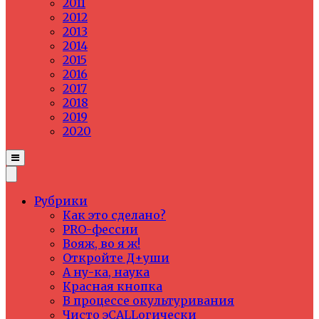
2011
2012
2013
2014
2015
2016
2017
2018
2019
2020
Рубрики
Как это сделано?
PRO-фессии
Вояж, во я ж!
Откройте Д+уши
А ну-ка, наука
Красная кнопка
В процессе окультуривания
Чисто эCALLогически