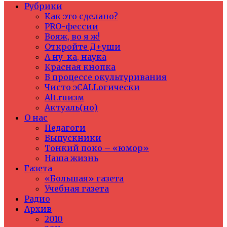
Рубрики
Как это сделано?
PRO-фессии
Вояж, во я ж!
Откройте Д+уши
А ну-ка, наука
Красная кнопка
В процессе окультуривания
Чисто эCALLогически
Alt.ruизм
Актуаль(но)
О нас
Педагоги
Выпускники
Тонкий поко – «юмор»
Наша жизнь
Газета
«Большая» газета
Учебная газета
Радио
Архив
2010