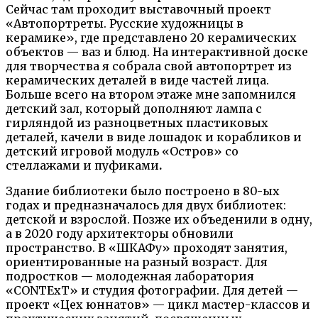
Сейчас там проходит выставочный проект
«Автопортреты. Русские художницы в
керамике», где представлено 20 керамических
объектов — ваз и блюд. На интерактивной доске
для творчества я собрала свой автопортрет из
керамических деталей в виде частей лица.
Больше всего на втором этаже мне запомнился
детский зал, который дополняют лампа с
гирляндой из разноцветных пластиковых
деталей, качели в виде лошадок и корабликов и
детский игровой модуль «Остров» со
стеллажами и пуфиками
.
Здание библиотеки было построено в 80-ых
годах и предназначалось для двух библиотек:
детской и взрослой. Позже их объеденили в одну,
а в 2020 году архитекторы обновили
пространство. В «ШКАФу» проходят занятия,
ориентированные на разный возраст. Для
подростков — молодежная лаборатория
«CONTExT» и студия фотографии. Для детей —
проект «Цех юннатов» — цикл мастер-классов и