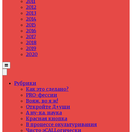
2011
2012
2013
2014
2015
2016
2017
2018
2019
2020
Рубрики
Как это сделано?
PRO-фессии
Вояж, во я ж!
Откройте Д+уши
А ну-ка, наука
Красная кнопка
В процессе окультуривания
Чисто эCALLогически