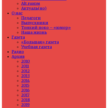
Alt.ruизм
Актуаль(но)
О нас
Педагоги
Выпускники
Тонкий поко – «юмор»
Наша жизнь
Газета
«Большая» газета
Учебная газета
Радио
Архив
2010
2011
2012
2013
2014
2015
2016
2017
2018
2019