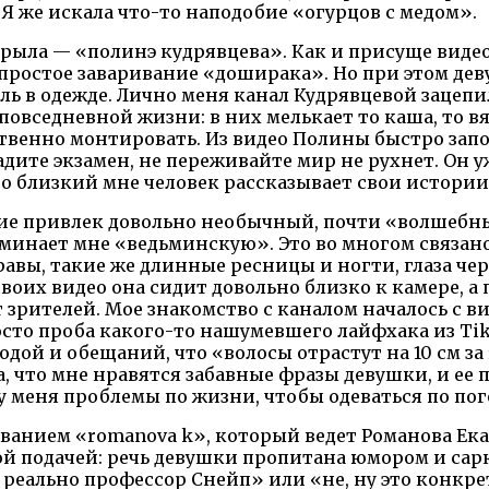
 же искала что-то наподобие «огурцов с медом».
ткрыла — «полинэ кудрявцева». Как и присуще вид
е простое заваривание «доширака». Но при этом де
тиль в одежде. Лично меня канал Кудрявцевой заце
овседневной жизни: в них мелькает то каша, то в
ественно монтировать. Из видео Полины быстро зап
адите экзамен, не переживайте мир не рухнет. Он 
то близкий мне человек рассказывает свои истории
ие привлек довольно необычный, почти «волшебный
минает мне «ведьминскую». Это во многом связан
равы, такие же длинные ресницы и ногти, глаза ч
воих видео она сидит довольно близко к камере, а
зрителей. Мое знакомство с каналом началось с ви
росто проба какого-то нашумевшего лайфхака из Ti
одой и обещаний, что «волосы отрастут на 10 см за 
 что мне нравятся забавные фразы девушки, и ее п
 у меня проблемы по жизни, чтобы одеваться по пог
ванием «romanova k», который ведет Романова Екат
ной подачей: речь девушки пропитана юмором и сарк
я реально профессор Снейп» или «не, ну это конкр