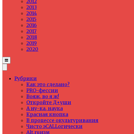
2012
2013
2014
2015
2016
2017
2018
2019
2020
Рубрики
Как это сделано?
PRO-фессии
Вояж, во я ж!
Откройте Д+уши
А ну-ка, наука
Красная кнопка
В процессе окультуривания
Чисто эCALLогически
Alt.ruизм