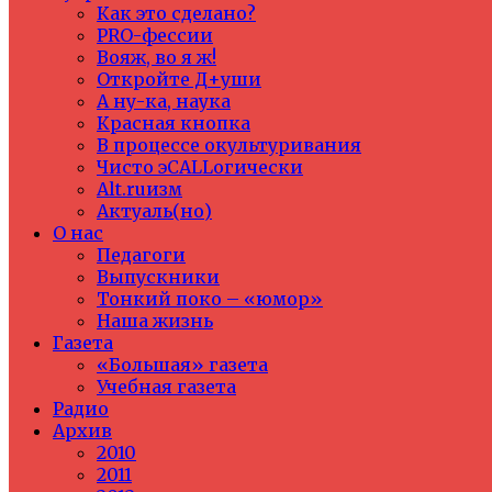
Как это сделано?
PRO-фессии
Вояж, во я ж!
Откройте Д+уши
А ну-ка, наука
Красная кнопка
В процессе окультуривания
Чисто эCALLогически
Alt.ruизм
Актуаль(но)
О нас
Педагоги
Выпускники
Тонкий поко – «юмор»
Наша жизнь
Газета
«Большая» газета
Учебная газета
Радио
Архив
2010
2011