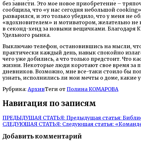
без зависти. Это мое новое приобретение – тряпо
сообщила, что «у нас сегодня небольшой cooking»
разварился, и это только убедило, что у меня не
«вдохновителем» и мотиватором, желательно не к
в секонд-хенд за новыми вещичками. Благодаря Ка
Удельного рынка.
Выключаю телефон, остановившись на мысли, что
практически каждый день, навык спокойно излагат
чего уже добились, а что только предстоит. Что к
жизни. Некоторые люди коротают свое время за по
дневников. Возможно, мне все-таки стоило бы поп
узнать, исполнились ли мои мечты о доме, какие 
Рубрика:
Архив
Теги от
Полина КОМАРОВА
Навигация по записям
ПРЕДЫДУЩАЯ СТАТЬЯ:
Предыдущая статья:
Библи
СЛЕДУЮЩАЯ СТАТЬЯ:
Следующая статья:
«Команде
Добавить комментарий