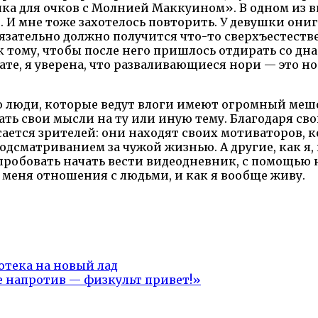
чка для очков с Молнией Маккуином». В одном из в
. И мне тоже захотелось повторить. У девушки они
 обязательно должно получится что-то сверхъестест
 тому, чтобы после него пришлось отдирать со дна
те, я уверена, что разваливающиеся нори — это но
 люди, которые ведут влоги имеют огромный мешок
ь свои мысли на ту или иную тему. Благодаря свои
асается зрителей: они находят своих мотиваторов, 
дсматриванием за чужой жизнью. А другие, как я,
робовать начать вести видеодневник, с помощью не
у меня отношения с людьми, и как я вообще живу.
отека на новый лад
 напротив — физкульт привет!»