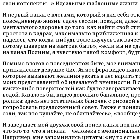
свои конспекты…» Идеальные шаблонные жизни. Я
И первый канал с влогами, который я для себя о
повседневную жизнь: сдачу сессии, поездки, даж
ментального здоровья до того, как найти свой с
простота в кадрах, максимально приближенная к п
надеюсь, что когда-нибудь тоже научусь так кач
потому шаверме на завтрак быть», «если вы не сд
на канал Полины, я чувствую такой комфорт, буд
Помимо влогов о повседневном быте, мое вниман
принадлежит девушке Лие. Атмосфера видео напо
которые вызывают желания уехать в лес варить т
моих представлений об идеальной внешности. В с
каких-либо поверхностей как будто завораживает 
водой. Казалось бы, видео довольно банальное, п
ролика: здесь нет эстетичных баночек с рисовой в
попробовать предложенный совет. Также я поняла,
соли, так что кушайте, не обляпайтесь», «вообще
И завершает мой двухчасовой поиск канал под наз
что это то, что я искала – человека с эмоциональ
Например, мне запомнились цитаты: «ну то есть 