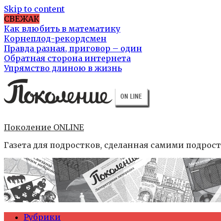
Skip to content
СВЕЖАК
Как влюбить в математику
Корнеплод-рекордсмен
Правда разная, приговор – один
Обратная сторона интернета
Упрямство длиною в жизнь
Поколение ONLINE
Газета для подростков, сделанная самими подрос
Рубрики