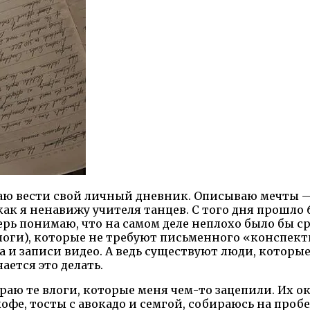
чинаю вести свой личный дневник. Описываю мечты 
как я ненавижу учителя танцев. С того дня прошло 6
ерь понимаю, что на самом деле неплохо было бы сра
влоги), которые не требуют письменного «конспек
а и записи видео. А ведь существуют люди, которы
ается это делать.
раю те влоги, которые меня чем-то зацепили. Их ок
 кофе, тосты с авокадо и семгой, собираюсь на про