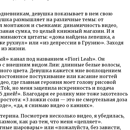
еодневникам, девушка показывает в нем свою
вушка размышляет на различные темы: от
пил монтажом и съемками: динамичность видео,
язаная сумка, то целый книжный магазин. И я
оминаются цитаты: «дома найдена лепешка, а
уже рухнул» или «из депрессии в Грузию». Заходя
 из жизни.
» канал под названием «Fiori Leah». Он
о с внешним видом Лии: длинные белые волосы,
ерного цвета. Девушка кажется мне воплощением
 постоянное постукивание или касание ногтей
део, где главная героиня моет голову рисовой
kTok, но меня зацепила искренность и подача
5 дней!». Благодаря ее ролику мне тоже захотелось
ростота: «3 ложки соли — это не смертельная доза
оде», «да, я снимаю видео о камнях».
ерина. Посмотрев несколько видео, я убедилась,
азмом, как раз тем, что меня «цепляет».
етные шаровары» или «пожалуйста, без зависти,