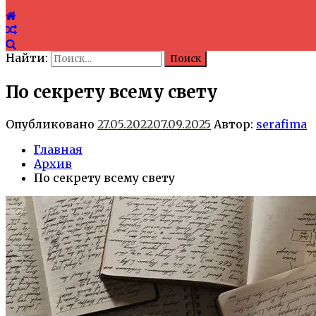
Найти:
По секрету всему свету
Опубликовано
27.05.2022
07.09.2025
Автор:
serafima
Главная
Архив
По секрету всему свету