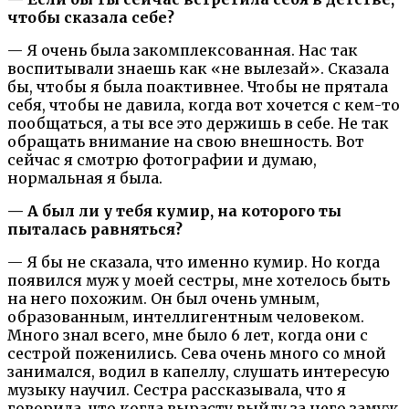
чтобы сказала себе?
— Я очень была закомплексованная. Нас так
воспитывали знаешь как «не вылезай». Сказала
бы, чтобы я была поактивнее. Чтобы не прятала
себя, чтобы не давила, когда вот хочется с кем-то
пообщаться, а ты все это держишь в себе. Не так
обращать внимание на свою внешность. Вот
сейчас я смотрю фотографии и думаю,
нормальная я была.
— А был ли у тебя кумир, на которого ты
пыталась равняться?
— Я бы не сказала, что именно кумир. Но когда
появился муж у моей сестры, мне хотелось быть
на него похожим. Он был очень умным,
образованным, интеллигентным человеком.
Много знал всего, мне было 6 лет, когда они с
сестрой поженились. Сева очень много со мной
занимался, водил в капеллу, слушать интересую
музыку научил. Сестра рассказывала, что я
говорила, что когда вырасту выйду за него замуж,