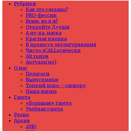
Рубрики
Как это сделано?
PRO-фессии
Вояж, во я ж!
Откройте Д+уши
А ну-ка, наука
Красная кнопка
В процессе окультуривания
Чисто эCALLогически
Alt.ruизм
Актуаль(но)
О нас
Педагоги
Выпускники
Тонкий поко – «юмор»
Наша жизнь
Газета
«Большая» газета
Учебная газета
Радио
Архив
2010