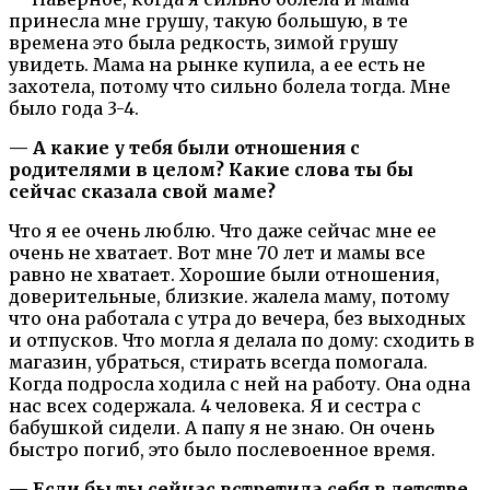
принесла мне грушу, такую большую, в те
времена это была редкость, зимой грушу
увидеть. Мама на рынке купила, а ее есть не
захотела, потому что сильно болела тогда. Мне
было года 3-4.
— А какие у тебя были отношения с
родителями в целом? Какие слова ты бы
сейчас сказала свой маме?
Что я ее очень люблю. Что даже сейчас мне ее
очень не хватает. Вот мне 70 лет и мамы все
равно не хватает. Хорошие были отношения,
доверительные, близкие. жалела маму, потому
что она работала с утра до вечера, без выходных
и отпусков. Что могла я делала по дому: сходить в
магазин, убраться, стирать всегда помогала.
Когда подросла ходила с ней на работу. Она одна
нас всех содержала. 4 человека. Я и сестра с
бабушкой сидели. А папу я не знаю. Он очень
быстро погиб, это было послевоенное время.
— Если бы ты сейчас встретила себя в детстве,