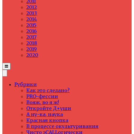
2011
2012
2013
2014
2015
2016
2017
2018
2019
2020
Рубрики
Как это сделано?
PRO-фессии
Вояж, во я ж!
Откройте Д+уши
А ну-ка, наука
Красная кнопка
В процессе окультуривания
Чисто эCALLогически