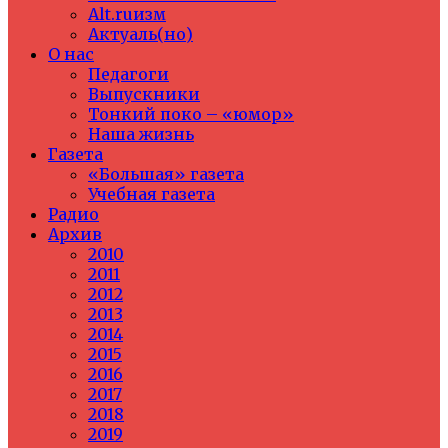
Alt.ruизм
Актуаль(но)
О нас
Педагоги
Выпускники
Тонкий поко – «юмор»
Наша жизнь
Газета
«Большая» газета
Учебная газета
Радио
Архив
2010
2011
2012
2013
2014
2015
2016
2017
2018
2019