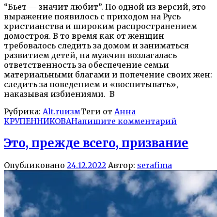
“Бьет — значит любит”. По одной из версий, это
выражение появилось с приходом на Русь
христианства и широким распространением
домостроя. В то время как от женщин
требовалось следить за домом и заниматься
развитием детей, на мужчин возлагалась
ответственность за обеспечение семьи
материальными благами и попечение своих жен:
следить за поведением и «воспитывать»,
наказывая избиениями. В
Рубрика:
Alt.ruизм
Теги от
Анна
КРУПЕННИКОВА
Напишите комментарий
Это, прежде всего, призвание
Опубликовано
24.12.2022
Автор:
serafima