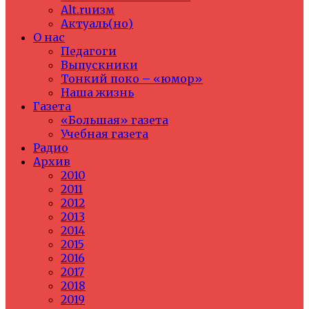
Alt.ruизм
Актуаль(но)
О нас
Педагоги
Выпускники
Тонкий поко – «юмор»
Наша жизнь
Газета
«Большая» газета
Учебная газета
Радио
Архив
2010
2011
2012
2013
2014
2015
2016
2017
2018
2019