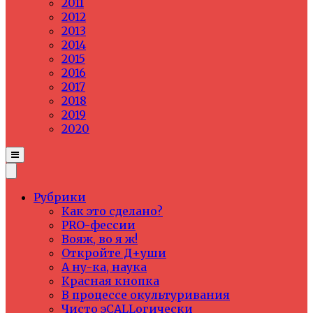
2011
2012
2013
2014
2015
2016
2017
2018
2019
2020
Рубрики
Как это сделано?
PRO-фессии
Вояж, во я ж!
Откройте Д+уши
А ну-ка, наука
Красная кнопка
В процессе окультуривания
Чисто эCALLогически