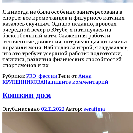
Я никогда не была особенно заинтересована в
спорте: всё кроме танцев и фигурного катания
казалось скучным. Однако недавно, проводя
очередной вечер в Ютубе, я наткнулась на
баскетбольный матч. Слаженная работа и
отточенные движения, потрясающая динамика
поразили меня. Наблюдая за игрой, я задумалась,
что это требует усердной работы: подготовки,
тактики, развития физических способностей
спортсменов и их
Рубрика:
PRO-фессии
Теги от
Анна
КРУПЕННИКОВА
Напишите комментарий
Кошкин дом
Опубликовано
02.11.2022
Автор:
serafima