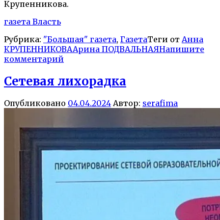
Крупенникова.
газета Власть
Рубрика:
"Большая" газета
,
Газета
Теги от
Анна
КРУПЕННИКОВА
Арина ПОДВАЛЬНАЯ
Напишите
комментарий
Сетевая лихорадка
Опубликовано
04.04.2024
Автор:
serafima