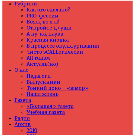
Рубрики
Как это сделано?
PRO-фессии
Вояж, во я ж!
Откройте Д+уши
А ну-ка, наука
Красная кнопка
В процессе окультуривания
Чисто эCALLогически
Alt.ruизм
Актуаль(но)
О нас
Педагоги
Выпускники
Тонкий поко – «юмор»
Наша жизнь
Газета
«Большая» газета
Учебная газета
Радио
Архив
2010