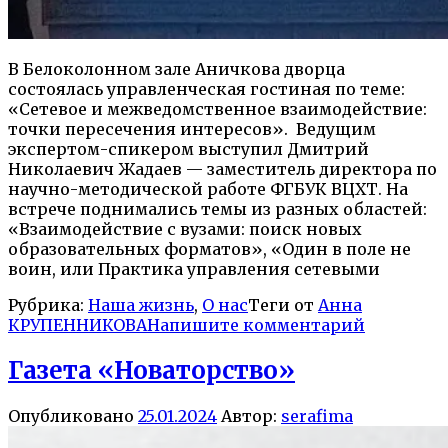
В
Белоколонном
зале Аничкова дворца
состоялась управленческая гостиная по теме:
«Сетевое и межведомственное взаимодействие:
точки пересечения интересов». Ведущим
экспертом-спикером выступил Дмитрий
Николаевич
Жадаев
— заместитель директора по
научно-метод
ической работе ФГБУК ВЦХТ. На
встрече поднимались темы из разных областей:
«Взаимодействие с вузами: поиск новых
образовательных форматов», «Один в поле не
воин, или Практика управления сетевыми
Рубрика:
Наша жизнь
,
О нас
Теги от
Анна
КРУПЕННИКОВА
Напишите комментарий
Газета «Новаторство»
Опубликовано
25.01.2024
Автор:
serafima