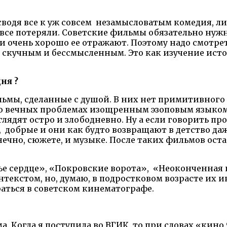
сводя все к уж совсем незамысловатым комедия, л
 все потеряли. Советские фильмы обязательно нуж
ни очень хорошо ее отражают. Поэтому надо смотре
 скучным и бессмысленным. Это как изучение исто
ня ?
ильмы, сделанные с душой. В них нет примитивног
о вечных проблемах изощренным эзоповым языком.
ядят остро и злободневно. Ну а если говорить про
добрые и они как будто возвращают в детство даже 
нечно, сюжете, и музыке. После таких фильмов оста
е сердце», «Покровские ворота», «Неоконченная п
текстом, но, думаю, в подростковом возрасте их и
аться в советском кинематографе.
. Когда я поступила во ВГИК, то при словах «кино 9