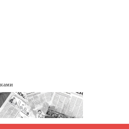
тками