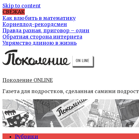
Skip to content
СВЕЖАК
Как влюбить в математику
Корнеплод-рекордсмен
Правда разная, приговор – один
Обратная сторона интернета
Упрямство длиною в жизнь
Поколение ONLINE
Газета для подростков, сделанная самими подрос
Рубрики