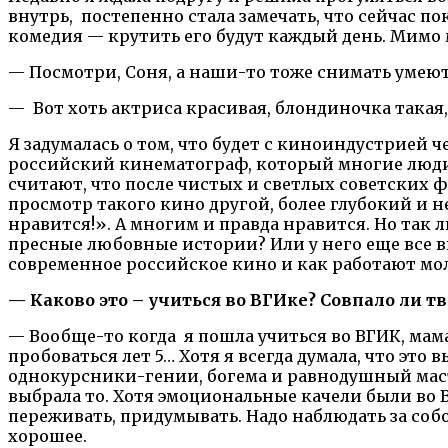
внутрь, постепенно стала замечать, что сейчас 
комедия — крутить его будут каждый день. Мим
— Посмотри, Соня, а наши-то тоже снимать умеют
— Вот хоть актриса красивая, блондиночка такая, 
Я задумалась о том, что будет с киноиндустрией 
российский кинематограф, который многие люди 
считают, что после чистых и светлых советских 
просмотр такого кино другой, более глубокий и н
нравится!». А многим и правда нравится. Но так
пресные любовные истории? Или у него еще все 
современное российское кино и как работают мо
— Каково это – учиться во ВГИке? Совпало ли 
— Вообще-то когда я пошла учиться во ВГИК, мама 
пробоваться лет 5… Хотя я всегда думала, что это 
однокурсники-гении, богема и равнодушный мастер
выбрала то. Хотя эмоциональные качели были во В
переживать, придумывать. Надо наблюдать за соб
хорошее.