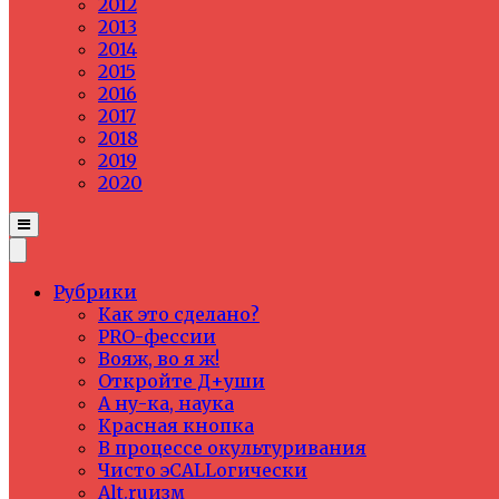
2012
2013
2014
2015
2016
2017
2018
2019
2020
Рубрики
Как это сделано?
PRO-фессии
Вояж, во я ж!
Откройте Д+уши
А ну-ка, наука
Красная кнопка
В процессе окультуривания
Чисто эCALLогически
Alt.ruизм