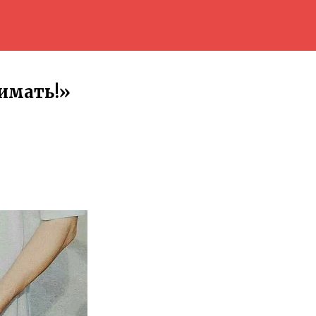
имать!»