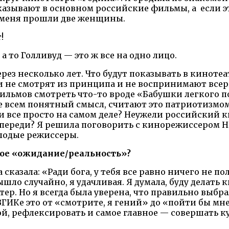
показывают в основном российские фильмы, а если 
о меня прошли две женщины.
!
а то Голливуд — это ж все на одно лицо.
через несколько лет. Что будут показывать в кинот
не смотрят из принципа и не воспринимают всерь
фильмов смотреть что-то вроде «Бабушки легкого 
е всем понятный смысл, считают это патриотизмом 
 ли все просто на самом деле? Неужели российски
впереди? Я решила поговорить с кинорежиссером Н
лодые режиссеры.
твое «ожидание/реальность»?
сказала: «Ради бога, у тебя все равно ничего не по
вышло случайно, я удачливая. Я думала, буду делать 
. Но я всегда была уверена, что правильно выбрал
ГИКе это от «смотрите, я гений» до «пойти бы мне 
ой, рефлексировать и самое главное — совершать к