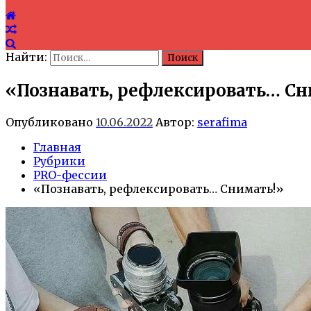
Найти:
«Познавать, рефлексировать… Сн
Опубликовано
10.06.2022
Автор:
serafima
Главная
Рубрики
PRO-фессии
«Познавать, рефлексировать… Снимать!»