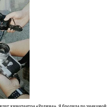
округ кинотеатра «Родина». Я бродила по знакомой