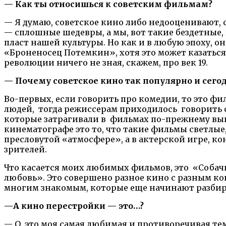
— Как ты относишься к советским фильмам?
— Я думаю, советское кино либо недооценивают, 
— сплошные шедевры, а мы, вот такие бездетные,
пласт нашей культуры. Но как и в любую эпоху, о
«Броненосец Потемкин», хотя это может казаться
революции ничего не зная, скажем, про век 19.
— Почему советское кино так популярно и сегод
Во-первых, если говорить про комедии, то это ф
людей, тогда режиссерам приходилось говорить 
которые затрагивали в фильмах по-прежнему выгл
кинематографе это то, что такие фильмы светлые, 
пресловутой «атмосфере», а в актерской игре, ко
зрителей.
Что касается моих любимых фильмов, это «Собачь
любовь». Это совершено разное кино с разным кон
многим знакомым, которые еще начинают разбир
—
А кино перестройки — это…?
— О, это моя самая любимая и противоречивая тема