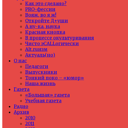
Как это сделано?
PRO-фессии
Вояж, во я ж!
Откройте Д+уши
А ну-ка, наука
Красная кнопка
В процессе окультуривания
Чисто эCALLогически
Alt.ruизм
Актуаль(но)
О нас
Педагоги
Выпускники
Тонкий поко – «юмор»
Наша жизнь
Газета
«Большая» газета
Учебная газета
Радио
Архив
2010
2011