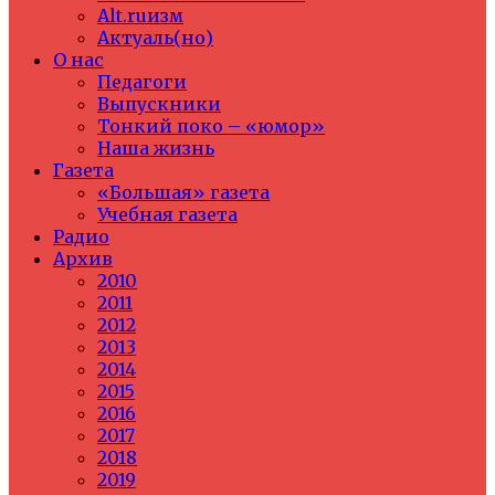
Alt.ruизм
Актуаль(но)
О нас
Педагоги
Выпускники
Тонкий поко – «юмор»
Наша жизнь
Газета
«Большая» газета
Учебная газета
Радио
Архив
2010
2011
2012
2013
2014
2015
2016
2017
2018
2019