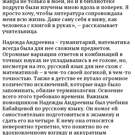
жанра не только в моей, но и в библиотеке
подруги были изучены мною вдоль и поперек. Я
просто хочу, чтобы литература сопровождала
меня всю жизнь. Даже саму себя я вижу, как
человека с книгой в руках», – рассказывает
учительница.
Надежда Андреевна – гуманитарий, математика
всегда была для нее сложным предметом.
Огромные вариации ответов и комбинаций в
точных науках не укладывались в ее голове, но,
несмотря на это, русский язык для нее схож с
математикой – в чем-то своей логикой, в чем-то
точностью. Также в детстве ее путало огромное
количество исключений, которые надо было
запоминать, обилие терминологии. Освоение
всего этого требовало времени. Важным
помощником Надежды Андреевны был учебник
Бабайцевой по русскому языку. Он помог ей
самостоятельно подготовиться к экзамену и
сдать его на четыре. К нему она относится
невероятно трепетно, что понятно по ее
вдохновленному взгляду и аккуратным