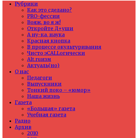
Рубрики
Как это сделано?
PRO-фессии
Вояж, во я ж!
Откройте Д+уши
А ну-ка, наука
Красная кнопка
В процессе окультуривания
Чисто эCALLогически
Alt.ruизм
Актуаль(но)
О нас
Педагоги
Выпускники
Тонкий поко – «юмор»
Наша жизнь
Газета
«Большая» газета
Учебная газета
Радио
Архив
2010