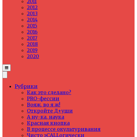
2011
2012
2013
2014
2015
2016
2017
2018
2019
2020
Рубрики
Как это сделано?
PRO-фессии
Вояж, во я ж!
Откройте Д+уши
А ну-ка, наука
Красная кнопка
В процессе окультуривания
Чисто эCALLогически