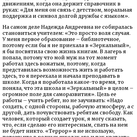
движениям, когда она держит справочник в
руках: «Для меня он связь с детством, моральная
поддержка и символ долгой дружбы с языком».
На самом деле Надежда Андреевна не собиралась
становиться учителем: «Это просто воля случая.
У меня первое образование – библиотечное,
поэтому если бы я не приехала в «Зеркальный»,
я бы посвятила свою жизнь книгам. В лагерь я
попала, потому что мой муж на тот момент
работал здесь вожатым, поэтому, когда
представилась возможность жить и работать
здесь, то я переехала и начала преподавать в
школе. Когда я поработала какое-то время, то
поняла, что эта школа и «Зеркальный» в целом –
огромное поле для саморазвития». Цель ее
работы – учить ребят, но не заучивать: «Надо
создать, с одной стороны, рабочую атмосферу, а с
другой, дать почувствовать ребятам свободу. Как
человек, который создает урок, я могу сказать,
что, если сделаю его интересным, спать на нем
не будет никто. «Террор» я не использую,
потому что в родных школах его и так хватает».