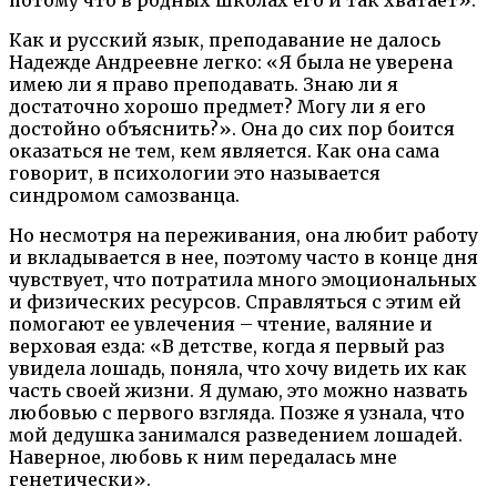
Как и русский язык, преподавание не далось
Надежде Андреевне легко: «Я была не уверена
имею ли я право преподавать. Знаю ли я
достаточно хорошо предмет? Могу ли я его
достойно объяснить?». Она до сих пор боится
оказаться не тем, кем является. Как она сама
говорит, в психологии это называется
синдромом самозванца.
Но несмотря на переживания, она любит работу
и вкладывается в нее, поэтому часто в конце дня
чувствует, что потратила много эмоциональных
и физических ресурсов. Справляться с этим ей
помогают ее увлечения – чтение, валяние и
верховая езда: «В детстве, когда я первый раз
увидела лошадь, поняла, что хочу видеть их как
часть своей жизни. Я думаю, это можно назвать
любовью с первого взгляда. Позже я узнала, что
мой дедушка занимался разведением лошадей.
Наверное, любовь к ним передалась мне
генетически».