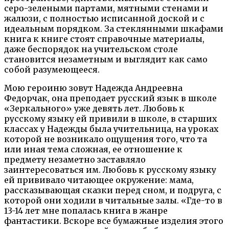
серо-зелеными партами, мятными стенами и
жалюзи, с полностью исписанной доской и с
идеальным порядком. За стеклянными шкафами
книга к книге стоят справочные материалы,
даже беспорядок на учительском столе
становится незаметным и выглядит как само
собой разумеющееся.
Мою героиню зовут Надежда Андреевна
Федорчак, она преподает русский язык в школе
«Зеркального» уже девять лет. Любовь к
русскому языку ей привили в школе, в старших
классах у Надежды была учительница, на уроках
которой не возникало ощущения того, что та
или иная тема сложная, ее отношение к
предмету незаметно заставляло
заинтересоваться им. Любовь к русскому языку
ей прививало читающее окружение: мама,
рассказывающая сказки перед сном, и подруга, с
которой они ходили в читальные залы. «Где-то в
13-14 лет мне попалась книга в жанре
фантастики. Вскоре все бумажные изделия этого