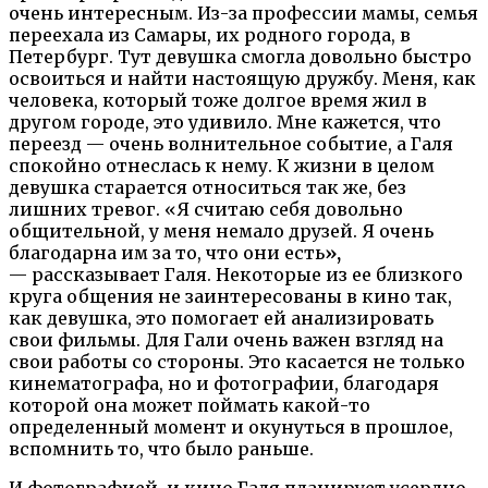
очень интересным. Из-за профессии мамы, семья
переехала из Самары, их родного города, в
Петербург. Тут девушка смогла довольно быстро
освоиться и найти настоящую дружбу. Меня, как
человека, который тоже долгое время жил в
другом городе, это удивило. Мне кажется, что
переезд — очень волнительное событие, а Галя
спокойно отнеслась к нему. К жизни в целом
девушка старается относиться так же, без
лишних тревог. «Я считаю себя довольно
общительной, у меня немало друзей. Я очень
благодарна им за то, что они есть
»
,
— рассказывает Галя.
Некоторые из ее близкого
круга общения не заинтересованы в кино так,
как девушка, это помогает ей анализировать
свои фильмы.
Для Гали очень важен взгляд на
свои работы со стороны. Это касается не только
кинематографа, но и фотографии, благодаря
которой она может поймать какой-то
определенный момент и окунуться в прошлое,
вспомнить то, что было раньше.
И фотографией, и кино Галя планирует усердно