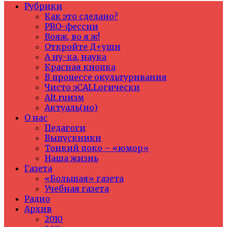
Рубрики
Как это сделано?
PRO-фессии
Вояж, во я ж!
Откройте Д+уши
А ну-ка, наука
Красная кнопка
В процессе окультуривания
Чисто эCALLогически
Alt.ruизм
Актуаль(но)
О нас
Педагоги
Выпускники
Тонкий поко – «юмор»
Наша жизнь
Газета
«Большая» газета
Учебная газета
Радио
Архив
2010