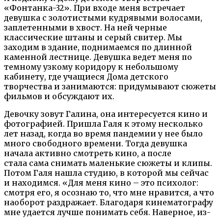
«Фонтанка-32». При входе меня встречает
девушка с золотистыми кудрявыми
волосами,
заплетенными в хвост. На ней черные
классические штаны и серый свитер.
Мы
заходим в здание, поднимаемся по длинной
каменной лестнице. Девушка
ведет меня по
темному узкому коридору к небольшому
кабинету, где учащиеся Дома детского
творчества и занимаются: придумывают сюжеты
фильмов и обсуждают их.
Девочку зовут Галина, она интересуется кино и
фотографией. Пришла Галя к этому несколько
лет назад, когда во время пандемии у нее было
много свободного времени. Тогда девушка
начала активно смотреть кино, а после
стала сама снимать маленькие сюжеты и клипы.
Потом Галя нашла студию, в которой мы сейчас
и находимся. «Для меня кино – это психолог:
смотря его, я осознаю то, что мне нравится, а что
наоборот раздражает. Благодаря кинематографу
мне удается лучше понимать себя. Наверное, из-