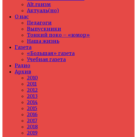
Alt.ruизм
Актуаль(но)
О нас
Педагоги
Выпускники
Тонкий поко – «юмор»
Наша жизнь
Газета
«Большая» газета
Учебная газета
Радио
Архив
2010
2011
2012
2013
2014
2015
2016
2017
2018
2019