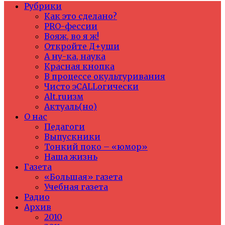
Рубрики
Как это сделано?
PRO-фессии
Вояж, во я ж!
Откройте Д+уши
А ну-ка, наука
Красная кнопка
В процессе окультуривания
Чисто эCALLогически
Alt.ruизм
Актуаль(но)
О нас
Педагоги
Выпускники
Тонкий поко – «юмор»
Наша жизнь
Газета
«Большая» газета
Учебная газета
Радио
Архив
2010