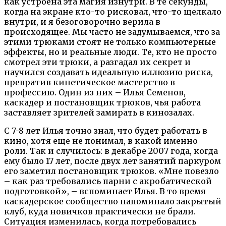
как устроена эта магия изнутри. В те секунды,
когда на экране кто-то рисковал, что-то щелкало
внутри, и я безоговорочно верила в
происходящее. Мы часто не задумываемся, что за
этими трюками стоят не только компьютерные
эффекты, но и реальные люди. Те, кто не просто
смотрел эти трюки, а разгадал их секрет и
научился создавать идеальную иллюзию риска,
превратив кинетическое мастерство в
профессию. Один из них – Илья Семенов,
каскадер и постановщик трюков, чья работа
заставляет зрителей замирать в кинозалах.
С 7-8 лет Илья точно знал, что будет работать в
кино, хотя еще не понимал, в какой именно
роли. Так и случилось: в декабре 2007 года, когда
ему было 17 лет, после двух лет занятий паркуром
его заметил постановщик трюков. «Мне повезло
– как раз требовались парни с акробатической
подготовкой», – вспоминает Илья. В то время
каскадерское сообщество напоминало закрытый
клуб, куда новичков практически не брали.
Ситуация изменилась, когда потребовались