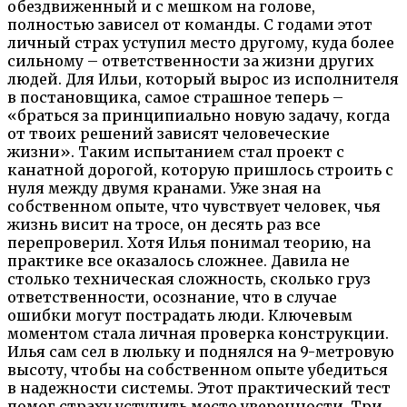
обездвиженный и с мешком на голове,
полностью зависел от команды. С годами этот
личный страх уступил место другому, куда более
сильному – ответственности за жизни других
людей. Для Ильи, который вырос из исполнителя
в постановщика, самое страшное теперь –
«браться за принципиально новую задачу, когда
от твоих решений зависят человеческие
жизни». Таким испытанием стал проект с
канатной дорогой, которую пришлось строить с
нуля между двумя кранами. Уже зная на
собственном опыте, что чувствует человек, чья
жизнь висит на тросе, он десять раз все
перепроверил. Хотя Илья понимал теорию, на
практике все оказалось сложнее. Давила не
столько техническая сложность, сколько груз
ответственности, осознание, что в случае
ошибки могут пострадать люди. Ключевым
моментом стала личная проверка конструкции.
Илья сам сел в люльку и поднялся на 9-метровую
высоту, чтобы на собственном опыте убедиться
в надежности системы. Этот практический тест
помог страху уступить место уверенности. Три