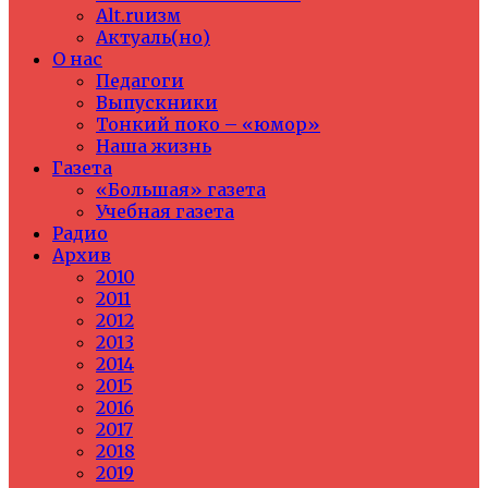
Alt.ruизм
Актуаль(но)
О нас
Педагоги
Выпускники
Тонкий поко – «юмор»
Наша жизнь
Газета
«Большая» газета
Учебная газета
Радио
Архив
2010
2011
2012
2013
2014
2015
2016
2017
2018
2019