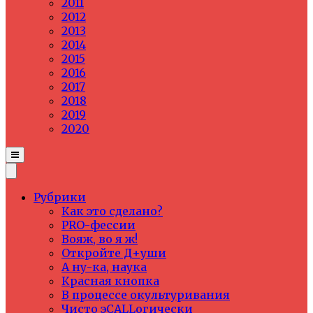
2011
2012
2013
2014
2015
2016
2017
2018
2019
2020
Рубрики
Как это сделано?
PRO-фессии
Вояж, во я ж!
Откройте Д+уши
А ну-ка, наука
Красная кнопка
В процессе окультуривания
Чисто эCALLогически