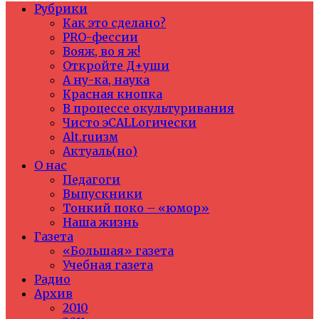
Рубрики
Как это сделано?
PRO-фессии
Вояж, во я ж!
Откройте Д+уши
А ну-ка, наука
Красная кнопка
В процессе окультуривания
Чисто эCALLогически
Alt.ruизм
Актуаль(но)
О нас
Педагоги
Выпускники
Тонкий поко – «юмор»
Наша жизнь
Газета
«Большая» газета
Учебная газета
Радио
Архив
2010