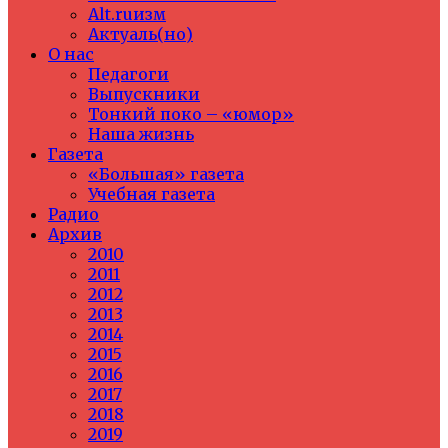
Alt.ruизм
Актуаль(но)
О нас
Педагоги
Выпускники
Тонкий поко – «юмор»
Наша жизнь
Газета
«Большая» газета
Учебная газета
Радио
Архив
2010
2011
2012
2013
2014
2015
2016
2017
2018
2019