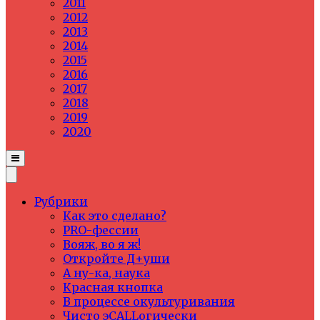
2011
2012
2013
2014
2015
2016
2017
2018
2019
2020
Рубрики
Как это сделано?
PRO-фессии
Вояж, во я ж!
Откройте Д+уши
А ну-ка, наука
Красная кнопка
В процессе окультуривания
Чисто эCALLогически