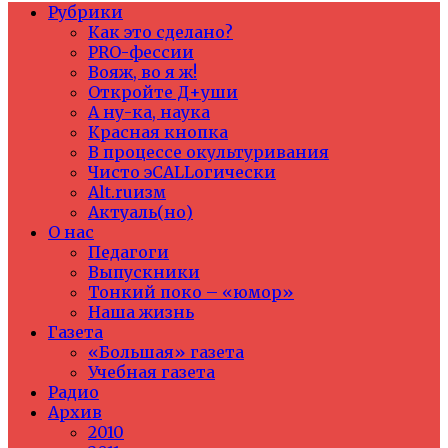
Рубрики
Как это сделано?
PRO-фессии
Вояж, во я ж!
Откройте Д+уши
А ну-ка, наука
Красная кнопка
В процессе окультуривания
Чисто эCALLогически
Alt.ruизм
Актуаль(но)
О нас
Педагоги
Выпускники
Тонкий поко – «юмор»
Наша жизнь
Газета
«Большая» газета
Учебная газета
Радио
Архив
2010