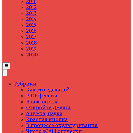
2011
2012
2013
2014
2015
2016
2017
2018
2019
2020
Рубрики
Как это сделано?
PRO-фессии
Вояж, во я ж!
Откройте Д+уши
А ну-ка, наука
Красная кнопка
В процессе окультуривания
Чисто эCALLогически