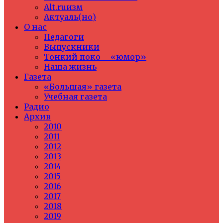
Alt.ruизм
Актуаль(но)
О нас
Педагоги
Выпускники
Тонкий поко – «юмор»
Наша жизнь
Газета
«Большая» газета
Учебная газета
Радио
Архив
2010
2011
2012
2013
2014
2015
2016
2017
2018
2019