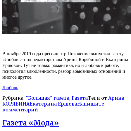
В ноябре 2019 года пресс-центр Поколение выпустил газету
«Любовь» под редакторством Арины Корябиной и Екатерины
Ершовой. Тут не только романтика, но и любовь к работе,
психология влюбленности, разбор абьюзивных отношений и
многое другое.
Любовь
Рубрика:
"Большая" газета
,
Газета
Теги от
Арина
КОРЯБИНА
Екатерина Ершова
Напишите
комментарий
Газета «Мода»