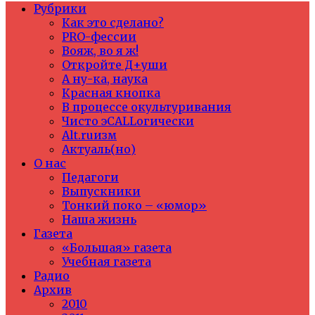
Рубрики
Как это сделано?
PRO-фессии
Вояж, во я ж!
Откройте Д+уши
А ну-ка, наука
Красная кнопка
В процессе окультуривания
Чисто эCALLогически
Alt.ruизм
Актуаль(но)
О нас
Педагоги
Выпускники
Тонкий поко – «юмор»
Наша жизнь
Газета
«Большая» газета
Учебная газета
Радио
Архив
2010