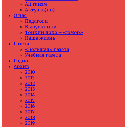
Alt.ruизм
Актуаль(но)
О нас
Педагоги
Выпускники
Тонкий поко – «юмор»
Наша жизнь
Газета
«Большая» газета
Учебная газета
Радио
Архив
2010
2011
2012
2013
2014
2015
2016
2017
2018
2019