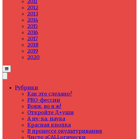
2011
2012
2013
2014
2015
2016
2017
2018
2019
2020
Рубрики
Как это сделано?
PRO-фессии
Вояж, во я ж!
Откройте Д+уши
А ну-ка, наука
Красная кнопка
В процессе окультуривания
Чисто эCALLогически