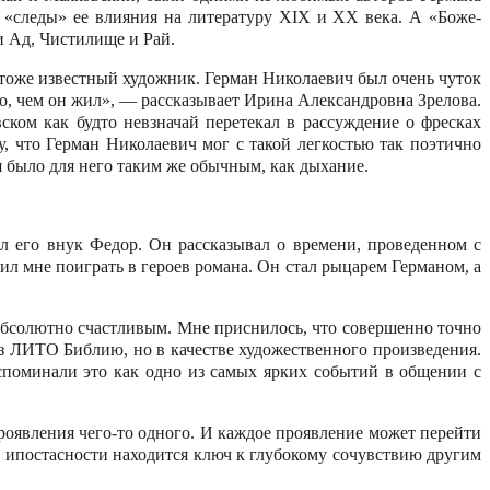
л «следы» ее влияния на литературу XIX и XX века. А «Боже­
и Ад, Чистилище и Рай.
тоже известный художник. Герман Нико­лаевич был очень чуток
 то, чем он жил», — рассказывает Ирина Александровна Зрелова.
ском как будто невзначай перетекал в рассуждение о фресках
у, что Герман Николаевич мог с такой легкостью так поэтично
ня было для него таким же обычным, как дыхание.
его внук Федор. Он рассказывал о времени, проведен­ном с
л мне поиграть в героев романа. Он стал рыцарем Германом, а
абсолютно счастли­вым. Мне приснилось, что совер­шенно точно
из ЛИТО Библию, но в качестве художественного произве­дения.
вспоминали это как одно из самых ярких событий в общении с
роявления чего-то одного. И каждое про­явление может перейти
рии ипостасности находится ключ к глубокому сочувствию другим