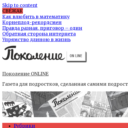
Skip to content
СВЕЖАК
Как влюбить в математику
Корнеплод-рекордсмен
Правда разная, приговор – один
Обратная сторона интернета
Упрямство длиною в жизнь
Поколение ONLINE
Газета для подростков, сделанная самими подрос
Рубрики