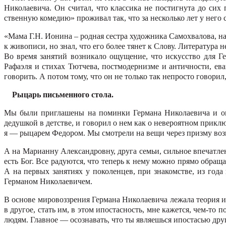
Николаевича. Он считал, что классика не постигнута до сих
ственную комедию» проживал так, что за несколько лет у него 
«Мама Г.Н. Ионина – родная сестра художника Самохвалова, н
к живописи, но знал, что его более тянет к Слову. Литература
Во время занятий возникало ощущение, что искусство для Ге
Рафаэля и стихах Тютчева, постмодернизме и античности, ева
говорить. А потом тому, что он не только так непросто говори
Рыцарь письменного стола.
Мы были приглашены на поминки Германа Николаевича и ока
дедушкой в детстве, и говорил о нем как о невероятном прик
я — рыцарем Федором. Мы смотрели на вещи через призму воз
А на Марианну Алексан­дровну, друга семьи, сильное впечатле
есть Бог. Все раду­ются, что теперь к нему можно прямо обра
А на первых занятиях у поко­ленцев, при знакомстве, из го
Германом Николаевичем.
В основе мировоззрения Германа Николаевича лежала теория ип
в другое, стать им, в этом ипостасность, мне кажется, чем-то
людям. Главное — осознавать, что ты являешься ипостасью друг