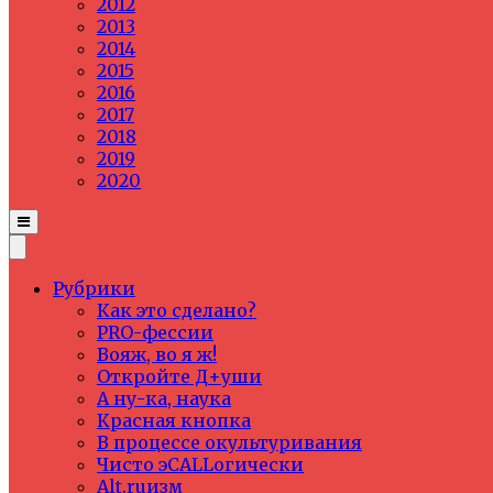
2012
2013
2014
2015
2016
2017
2018
2019
2020
Рубрики
Как это сделано?
PRO-фессии
Вояж, во я ж!
Откройте Д+уши
А ну-ка, наука
Красная кнопка
В процессе окультуривания
Чисто эCALLогически
Alt.ruизм