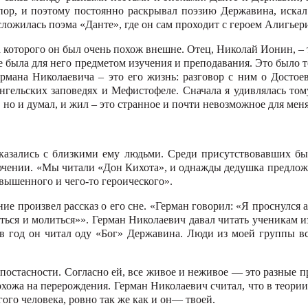
 пор, и поэтому постоянно раскрывал поэзию Державина, иска
сложилась поэма «Данте», где он сам проходит с героем Алигьер
а которого он был очень похож внешне. Отец, Николай Ионин, – 
 не была для него пред­метом изучения и преподавания. Это было
рмана Николаевича – это его жизнь: разго­вор с ним о Достоев
н­гельских заповедях и Мефистофеле. Сначала я удивлялась том
л, но и думал, и жил – это странное и почти невозможное для ме
зались с близкими ему людьми. Среди присут­ствовавших был 
лю­чении. «Мы читали «Дон Кихота», и однажды дедушка предложи
вышенного и чего-то героического».
ние произвел рассказ о его сне. «Герман говорил: «Я проснулся 
щаться и молиться»». Герман Николаевич давал читать ученикам 
да в год он читал оду «Бог» Державина. Люди из моей группы 
остас­ности. Согласно ей, все живое и нежи­вое — это разные п
 похожа на перерождения. Гер­ман Николаевич считал, что в тео
ого человека, ровно так же как и он— твоей.