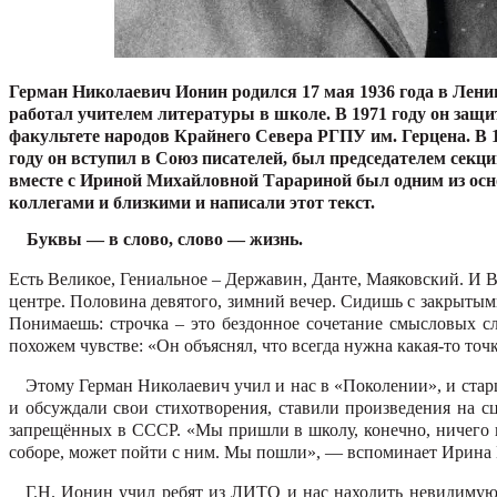
Герман Николаевич Ионин родился 17 мая 1936 года в Ленинг
работал учителем литературы в школе. В 1971 году он защи
факультете народов Крайнего Севера РГПУ им. Герцена. В 1
году он вступил в Союз писателей, был председателем сек
вместе с Ириной Михайловной Тарариной был одним из основ
коллегами и близкими и написали этот текст.
Буквы — в слово, слово — жизнь.
Есть Великое, Гениальное – Держа­вин, Данте, Маяковский. И В
центре. Половина девятого, зимний вечер. Сидишь с закрытыми 
Понимаешь: строчка – это бездон­ное сочетание смысловых с
похожем чувстве: «Он объяснял, что всегда нужна какая-то точка
Этому Герман Николаевич учил и нас в «Поколении», и старш
и обсуждали свои стихотво­рения, ставили произведения на с
запрещённых в СССР. «Мы пришли в школу, конечно, ничего н
соборе, может пойти с ним. Мы пошли», — вспоминает Ирина
Г.Н. Ионин учил ребят из ЛИТО и нас находить невидимую