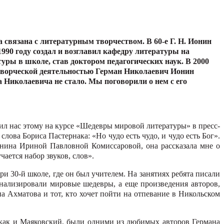
а связана с литературным творчеством. В 60-е Г. Н. Ионин
990 году создал и возглавил кафедру литературы на
уры в школе, став доктором педагогических наук. В 2000
и творческой деятельностью Герман Николаевич Ионин
 Николаевича не стало. Мы поговорили о нем с его
чил нас этому на курсе «Шедевры мировой лите­ратуры» в пресс-
лова Бориса Пастернака: «Но чудо есть чудо, и чудо есть Бог».
онина Ириной Павловной Комиссаровой, она рас­сказала мне о
чается набор звуков, слов».
и 30-й школе, где он был учителем. На занятиях ребята писали
анализировали мировые шедевры, а еще произведения авто­ров,
 Ахматова и тот, кто хочет пойти на отпевание в Никольском
 как и Маяковский, были одними из любимых авторов Германа