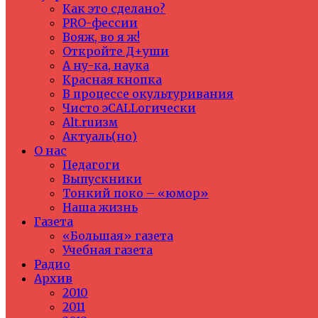
Как это сделано?
PRO-фессии
Вояж, во я ж!
Откройте Д+уши
А ну-ка, наука
Красная кнопка
В процессе окультуривания
Чисто эCALLогически
Alt.ruизм
Актуаль(но)
О нас
Педагоги
Выпускники
Тонкий поко – «юмор»
Наша жизнь
Газета
«Большая» газета
Учебная газета
Радио
Архив
2010
2011