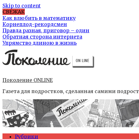
Skip to content
СВЕЖАК
Как влюбить в математику
Корнеплод-рекордсмен
Правда разная, приговор – один
Обратная сторона интернета
Упрямство длиною в жизнь
Поколение ONLINE
Газета для подростков, сделанная самими подрос
Рубрики