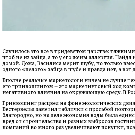
Случилось это все в тридевятом царстве: тяжкими
чтоб не из зайца, а то у его жены аллергия. Найд
домой. Дома, Василиса мерит шубу, но только вмес
одного «целого» зайца в шубе и правда нет, а во
Вполне реальные маркетологи ничем не лучше тех
его гринвошингом – это маркетинговый ход компа
негативного влияния на окружающую среду. В Ро
Гринвошинг расцвел на фоне экологических движен
Вестервельд заметил таблички с просьбой повтор
благородно, но на деле экономия воды была един
вред от строительства и разных выбросов гостини
компаний во много раз увеличивают покупки, поэ