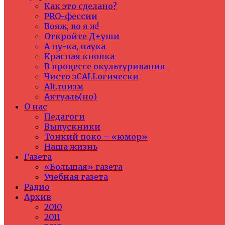
Как это сделано?
PRO-фессии
Вояж, во я ж!
Откройте Д+уши
А ну-ка, наука
Красная кнопка
В процессе окультуривания
Чисто эCALLогически
Alt.ruизм
Актуаль(но)
О нас
Педагоги
Выпускники
Тонкий поко – «юмор»
Наша жизнь
Газета
«Большая» газета
Учебная газета
Радио
Архив
2010
2011