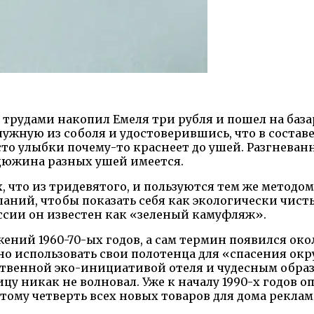
 трудами накопил Емеля три рубля и пошел на база
я нужную из соболя и удостоверившись, что в состав
то улыбки почему-то краснеет до ушей. Разгневанны
т дюжина разных ушей имеется.
, что из тридевятого, и пользуются тем же метод
ний, чтобы показать себя как экологически чисты
ссии он известен как «зеленый камуфляж».
ий 1960-70-ых годов, а сам термин появился около
но использовать свои полотенца для «спасения ок
ственной эко-инициативой отеля и чудесным обра
цу никак не волновал. Уже к началу 1990-х годов
тому четверть всех новых товаров для дома рекла