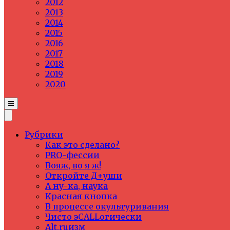
2012
2013
2014
2015
2016
2017
2018
2019
2020
Рубрики
Как это сделано?
PRO-фессии
Вояж, во я ж!
Откройте Д+уши
А ну-ка, наука
Красная кнопка
В процессе окультуривания
Чисто эCALLогически
Alt.ruизм