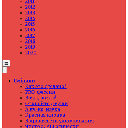
2011
2012
2013
2014
2015
2016
2017
2018
2019
2020
Рубрики
Как это сделано?
PRO-фессии
Вояж, во я ж!
Откройте Д+уши
А ну-ка, наука
Красная кнопка
В процессе окультуривания
Чисто эCALLогически