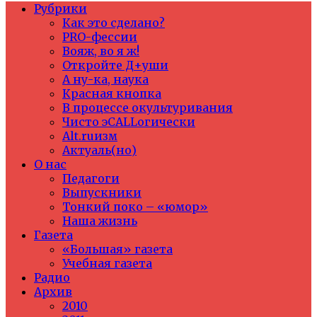
Рубрики
Как это сделано?
PRO-фессии
Вояж, во я ж!
Откройте Д+уши
А ну-ка, наука
Красная кнопка
В процессе окультуривания
Чисто эCALLогически
Alt.ruизм
Актуаль(но)
О нас
Педагоги
Выпускники
Тонкий поко – «юмор»
Наша жизнь
Газета
«Большая» газета
Учебная газета
Радио
Архив
2010