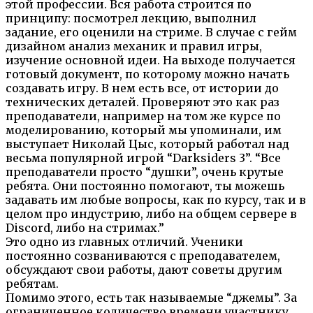
этой профессии. Вся работа строится по
принципу: посмотрел лекцию, выполнил
задание, его оценили на стриме. В случае с гейм
дизайном анализ механик и правил игры,
изучение основной идеи. На выходе получается
готовый документ, по которому можно начать
создавать игру. В нем есть все, от истории до
технических деталей. Проверяют это как раз
преподаватели, например на том же курсе по
моделированию, который мы упоминали, им
выступает Николай Цыс, который работал над
весьма популярной игрой “Darksiders 3”. “Все
преподаватели просто “душки”, очень крутые
ребята. Они постоянно помогают, ты можешь
задавать им любые вопросы, как по курсу, так и в
целом про индустрию, либо на общем сервере в
Discord, либо на стримах.”
Это одно из главных отличий. Ученики
постоянно созваниваются с преподавателем,
обсуждают свои работы, дают советы другим
ребятам.
Помимо этого, есть так называемые “джемы”. За
ограниченное количество времени участнику