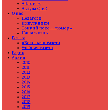
Alt.ruизм
Актуаль(но)
О нас
Педагоги
Выпускники
Тонкий поко – «юмор»
Наша жизнь
Газета
«Большая» газета
Учебная газета
Радио
Архив
2010
2011
2012
2013
2014
2015
2016
2017
2018
2019