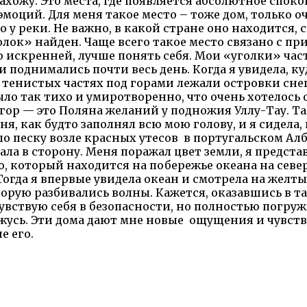
ахожу. Это места, где появляется абсолютное спокой
эмоций. Для меня такое место – тоже дом, только о
 у реки. Не важно, в какой стране оно находится, 
лок» найден. Чаще всего такое место связано с при
ю искренней, лучше понять себя. Мои «уголки» час
и поднимались почти весь день. Когда я увидела, к
в тенистых частях под горами лежали островки сне
было так тихо и умиротворенно, что очень хотелось 
гор — это Поляна желаний у подножия Уллу-Тау. Т
ня, как будто заполнял всю мою голову, и я сидела
по песку возле красных утесов в португальском Алб
ала в сторону. Меня поражал цвет земли, я предста
о, который находится на побережье океана на севе
огда я впервые увидела океан и смотрела на желт
которую разбивались волны. Кажется, оказавшись в
чувствую себя в безопасности, но полностью погруж
ожусь. Эти дома дают мне новые ощущения и чувства
е его.