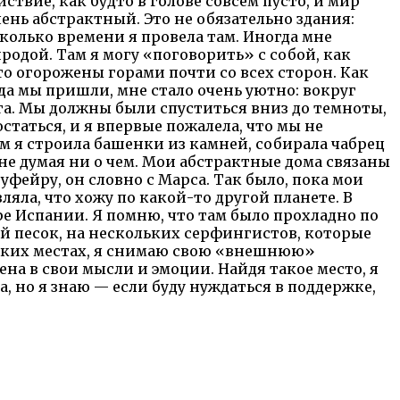
ствие, как будто в голове совсем пусто, и мир
чень абстрактный. Это не обязательно здания:
сколько времени я провела там. Иногда мне
родой. Там я могу «поговорить» с собой, как
то огорожены горами почти со всех сторон. Как
уда мы пришли, мне стало очень уютно: вокруг
га. Мы должны были спуститься вниз до темноты,
остаться, и я впервые пожалела, что мы не
ам я строила башенки из камней, собирала чабрец
, не думая ни о чем. Мои абстрактные дома связаны
уфейру, он словно с Марса. Так было, пока мои
вляла, что хожу по какой-то другой планете. В
ре Испании. Я помню, что там было прохладно по
ый песок, на нескольких серфингистов, которые
 таких местах, я снимаю свою «внешнюю»
ена в свои мысли и эмоции. Найдя такое место, я
, но я знаю — если буду нуждаться в поддержке,