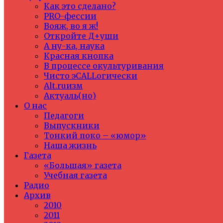
Как это сделано?
PRO-фессии
Вояж, во я ж!
Откройте Д+уши
А ну-ка, наука
Красная кнопка
В процессе окультуривания
Чисто эCALLогически
Alt.ruизм
Актуаль(но)
О нас
Педагоги
Выпускники
Тонкий поко – «юмор»
Наша жизнь
Газета
«Большая» газета
Учебная газета
Радио
Архив
2010
2011