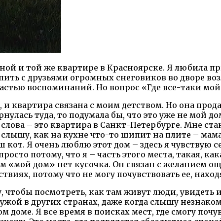
одной и той же квартире в Красноярске. Я любила пр
ить с друзьями огромных снеговиков во дворе возл
частью воспоминаний. Но вопрос «Где все-таки мой
 и квартира связана с моим детством. Но она продан
нулась туда, то подумала бы, что это уже не мой д
лова – это квартира в Санкт-Петербурге. Мне стан
 слышу, как на кухне что-то шипит на плите – мама
ш кот. Я очень люблю этот дом – здесь я чувствую 
росто потому, что я – часть этого места, такая, ка
ием «мой дом» нет кусочка. Он связан с желанием о
ствиях, потому что не могу почувствовать ее, нахо
, чтобы посмотреть, как там живут люди, увидеть 
 чужой в других странах, даже когда слышу незнак
ом доме. Я все время в поисках мест, где смогу по