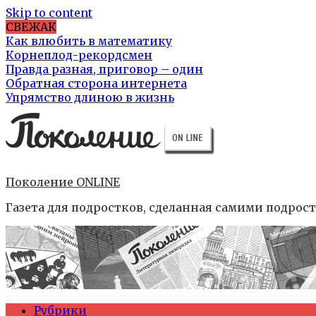
Skip to content
СВЕЖАК
Как влюбить в математику
Корнеплод-рекордсмен
Правда разная, приговор – один
Обратная сторона интернета
Упрямство длиною в жизнь
Поколение ONLINE
Газета для подростков, сделанная самими подрос
Рубрики