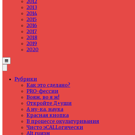
2012
2013
2014
2015
2016
2017
2018
2019
2020
Рубрики
Как это сделано?
PRO-фессии
Вояж, во я ж!
Откройте Д+уши
А ну-ка, наука
Красная кнопка
В процессе окультуривания
Чисто эCALLогически
Alt.ruизм