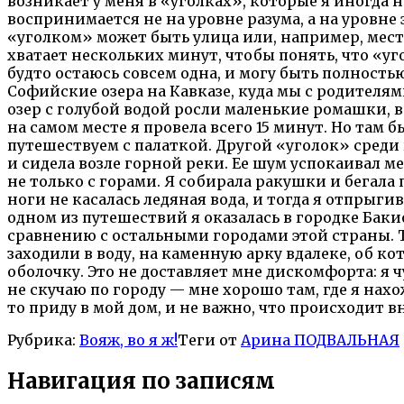
возникает у меня в «уголках», которые я иногда н
воспринимается не на уровне разума, а на уровне 
«уголком» может быть улица или, например, место
хватает нескольких минут, чтобы понять, что «уго
будто остаюсь совсем одна, и могу быть полность
Софийские озера на Кавказе, куда мы с родителям
озер с голубой водой росли маленькие ромашки, 
на самом месте я провела всего 15 минут. Но там 
путешествуем с палаткой. Другой «уголок» среди 
и сидела возле горной реки. Ее шум успокаивал ме
не только с горами. Я собирала ракушки и бегала 
ноги не касалась ледяная вода, и тогда я отпрыгив
одном из путешествий я оказалась в городке Баки
сравнению с остальными городами этой страны. Т
заходили в воду, на каменную арку вдалеке, об 
оболочку. Это не доставляет мне дискомфорта: я 
не скучаю по городу — мне хорошо там, где я нах
то приду в мой дом, и не важно, что происходит вн
Рубрика:
Вояж, во я ж!
Теги от
Арина ПОДВАЛЬНАЯ
Навигация по записям