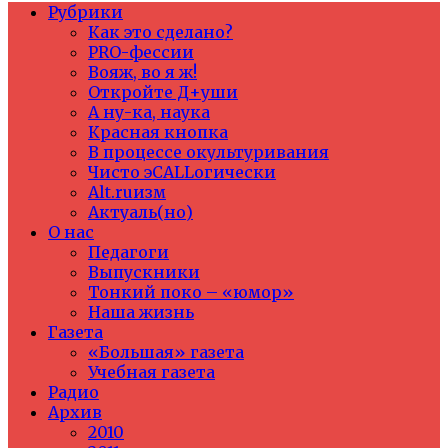
Рубрики
Как это сделано?
PRO-фессии
Вояж, во я ж!
Откройте Д+уши
А ну-ка, наука
Красная кнопка
В процессе окультуривания
Чисто эCALLогически
Alt.ruизм
Актуаль(но)
О нас
Педагоги
Выпускники
Тонкий поко – «юмор»
Наша жизнь
Газета
«Большая» газета
Учебная газета
Радио
Архив
2010