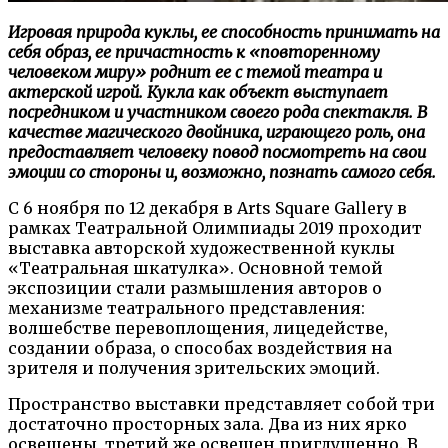
Игровая природа куклы, ее способность принимать на
себя образ, ее причастность к «повторенному
человеком миру» роднит ее с темой театра и
актерской игрой. Кукла как объект выступает
посредником и участником своего рода спектакля. В
качестве магического двойника, играющего роль, она
предоставляет человеку повод посмотреть на свои
эмоции со стороны и, возможно, познать самого себя.
С 6 ноября по 12 декабря в Arts Square Gallery в
рамках Театральной Олимпиады 2019 проходит
выставка авторской художественной куклы
«Театральная шкатулка». Основной темой
экспозиции стали размышления авторов о
механизме театрального представления:
волшебстве перевоплощения, лицедействе,
создании образа, о способах воздействия на
зрителя и получения зрительских эмоций.
Пространство выставки представляет собой три
достаточно просторных зала. Два из них ярко
освещены, третий же освещен приглушенно. В