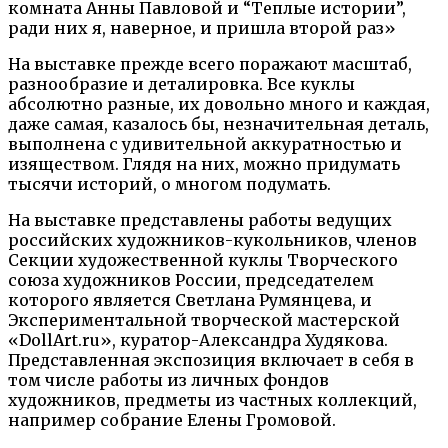
комната Анны Павловой и “Теплые истории”,
ради них я, наверное, и пришла второй раз»
На выставке прежде всего поражают масштаб,
разнообразие и деталировка. Все куклы
абсолютно разные, их довольно много и каждая,
даже самая, казалось бы, незначительная деталь,
выполнена с удивительной аккуратностью и
изяществом. Глядя на них, можно придумать
тысячи историй, о многом подумать.
На выставке представлены работы ведущих
российских художников-кукольников, членов
Секции художественной куклы Творческого
союза художников России, председателем
которого является Светлана Румянцева, и
Экспериментальной творческой мастерской
«DollArt.ru», куратор-Александра Худякова.
Представленная экспозиция включает в себя в
том числе работы из личных фондов
художников, предметы из частных коллекций,
например собрание Елены Громовой.