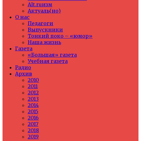
Alt.ruизм
Актуаль(но)
О нас
Педагоги
Выпускники
Тонкий поко – «юмор»
Наша жизнь
Газета
«Большая» газета
Учебная газета
Радио
Архив
2010
2011
2012
2013
2014
2015
2016
2017
2018
2019