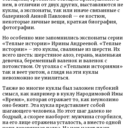
нем, в отличии от двух других, выставляются не
куклы, а экспонаты, так или иначе связанные с
балериной Анной Павловой — ее костюм,
некоторые личные вещи, краткая биография,
фотографии.
Но особенно мне запомнились экспонаты серии
«Теплые истории» Ирины Андреевой. «Теплые
истории» – это куклы, сваляные из шерсти. Их
всего шесть: шерстяное алоэ, герань, маленькая
девочка, беременный валенок и валенок с
потомством. От уголка с «Теплыми историями»
так и веет уютом, а глядя на эти куклы
невозможно не умилиться.
Также во многие куклы был заложен глубокий
смысл, как например в куклу Народимовой Имы
«Время», которая отражает то, как неумолимо
оно бежит. Эта кукла представляет собой
шагающего человека. Но этот шаг далеко не
бодрый, а скорее наоборот: мужчина сгорбился,
на его лице отражена усталость, а вместо одной
ноги деревянная палка. На нем надет плащ,