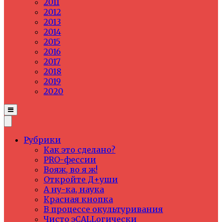
2011
2012
2013
2014
2015
2016
2017
2018
2019
2020
Рубрики
Как это сделано?
PRO-фессии
Вояж, во я ж!
Откройте Д+уши
А ну-ка, наука
Красная кнопка
В процессе окультуривания
Чисто эCALLогически