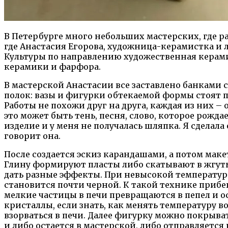
В Петербурге много небольших мастерских, где р
где Анастасия Егорова, художница-керамистка и
Культуры по направлению художественная керамик
керамики и фарфора.
В мастерской Анастасии все заставлено банками 
полок: вазы и фигурки обтекаемой формы стоят 
Работы не похожи друг на друга, каждая из них –
это может быть тень, песня, слово, которое рожда
изделие и у меня не получалась шляпка. Я сделала
говорит она.
После создается эскиз карандашами, а потом маке
Глину формируют пласты либо скатывают в жгуты.
дать разные эффекты. При невысокой температуре 
становится почти черной. К такой технике прибег
мелкие частицы в печи превращаются в пепел и ос
кристаллы, если знать, как менять температуру в
взорваться в печи. Далее фигурку можно покрыва
и либо остается в мастерской, либо отправляется