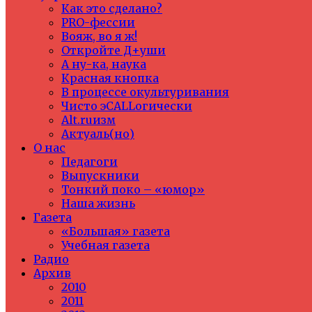
Как это сделано?
PRO-фессии
Вояж, во я ж!
Откройте Д+уши
А ну-ка, наука
Красная кнопка
В процессе окультуривания
Чисто эCALLогически
Alt.ruизм
Актуаль(но)
О нас
Педагоги
Выпускники
Тонкий поко – «юмор»
Наша жизнь
Газета
«Большая» газета
Учебная газета
Радио
Архив
2010
2011