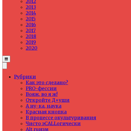
2012
2013
2014
2015
2016
2017
2018
2019
2020
Рубрики
Как это сделано?
PRO-фессии
Вояж, во я ж!
Откройте Д+уши
А ну-ка, наука
Красная кнопка
В процессе окультуривания
Чисто эCALLогически
Alt.ruизм