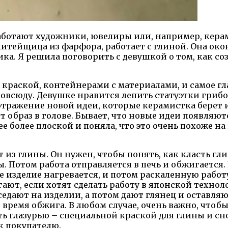
аботают художники, ювелиры или, например, керам
 литейщица из фарфора, работает с глиной. Она о
а. Я решила поговорить с девушкой о том, как соз
с краской, контейнерами с материалами, и самое г
повсюду. Девушке нравится лепить статуэтки гри
 отражение новой идеи, которые керамистка берет 
ет образ в голове. Бывает, что новые идеи появляют
 ее более плоской и поняла, что это очень похоже н
т из глины. Он нужен, чтобы понять, как класть гл
 Потом работа отправляется в печь и обжигается.
изделие нагревается, и потом раскаленную работу 
ают, если хотят сделать работу в японской техноло
едают на изделии, а потом дают глянец и оставля
о время обжига. В любом случае, очень важно, что
ть глазурью – специальной краской для глины и сн
 к покупателю.