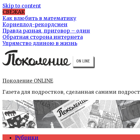
Skip to content
СВЕЖАК
Как влюбить в математику
Корнеплод-рекордсмен
Правда разная, приговор – один
Обратная сторона интернета
Упрямство длиною в жизнь
Поколение ONLINE
Газета для подростков, сделанная самими подрос
Рубрики