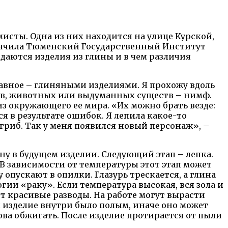
исты. Одна из них находится на улице Курской,
кончила Тюменский Государственный Институт
даются изделия из глины и в чем различия
лавное – глиняными изделиями. Я прохожу вдоль
бов, животных или выдуманных существ – нимф.
из окружающего ее мира. «Их можно брать везде:
ся в результате ошибок. Я лепила какое-то
а гриб. Так у меня появился новый персонаж», –
ину в будущем изделии. Следующий этап – лепка.
 В зависимости от температуры этот этап может
опускают в опилки. Глазурь трескается, а глина
гии «раку». Если температура высокая, вся зола и
ют красивые разводы. На работе могут вырасти
бы изделие внутри было полым, иначе оно может
ова обжигать. После изделие протирается от пыли