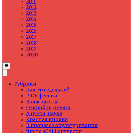
2011
2012
2013
2014
2015
2016
2017
2018
2019
2020
Рубрики
Как это сделано?
PRO-фессии
Вояж, во я ж!
Откройте Д+уши
А ну-ка, наука
Красная кнопка
В процессе окультуривания
Чисто эCALLогически