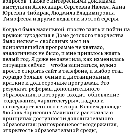
во
просов. Также с интересными докладами
выступили Александра Сергеевна Ивлева, Анна
Юрьевна
Чибирак
, Людмила Владимировна
Тимофеева и другие педагоги из этой сферы.
Когда я была маленькой, просто взять и пойти на
кружок рукоделия в Доме детского творчеств
а
было нельзя – свободных мест на
понравившейся программе не хватало,
аналогичных не было, и мне пришлось ждать
целый год. Я даже не заметила, как изменилась
ситуация сейчас – чтобы записаться, нужно
просто открыть сайт в телефоне
, и выбор стал
гораздо бо
льше: очные и дистанционные,
краткие и долгосрочные программы. Это
результат реформы дополнительного
образования, в
которую входит
обновление
содержания, «архитектуры», кадров и
негосударственного сектора. В своем докладе
Любовь Борисовна Малыхина расск
азала о
принципах доступности дополнительного
образования:
разноуровневость
содержания,
открытость образовательной среды,