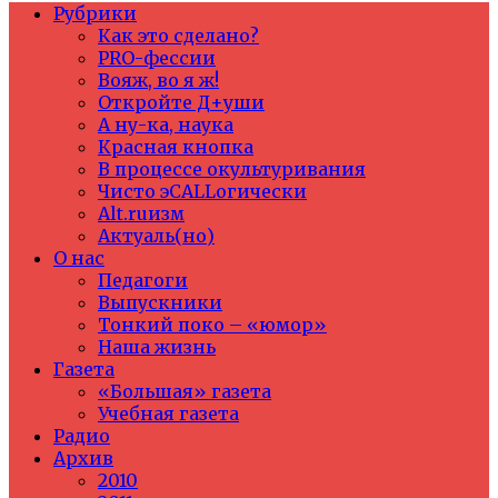
Рубрики
Как это сделано?
PRO-фессии
Вояж, во я ж!
Откройте Д+уши
А ну-ка, наука
Красная кнопка
В процессе окультуривания
Чисто эCALLогически
Alt.ruизм
Актуаль(но)
О нас
Педагоги
Выпускники
Тонкий поко – «юмор»
Наша жизнь
Газета
«Большая» газета
Учебная газета
Радио
Архив
2010