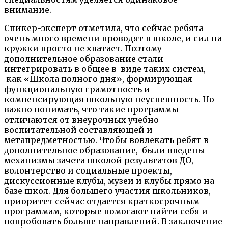
внимание.
Спикер-экспе
рт отметила, что сейчас ребята
очень много времени проводят в школе, и сил на
кружки просто не хватает. Поэтому
дополнительное образование стали
интегрировать в общее
в виде
таких систем,
как «Школа полного дня», формирующая
функциональную грамотность и
компенсирующая школьную неуспешность. Но
важно понимать, что такие программы
отличаются от внеурочных учебно-
воспитательной составляющей и
метапредметностью
. Чтобы вовлекать ребят в
дополнительное
образование, были
введены
механизмы зачета школой результа
тов ДО,
волонтерство
и
социальные проекты,
дискуссионные клубы, музеи и клубы прямо на
базе школ. Для большего участия школьников,
приоритет сейчас отдается краткосрочным
программам, которые помогают найти себя и
попробовать больше направлений. В заключен
ие