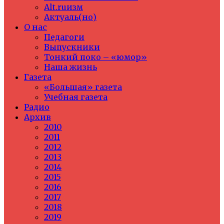
Alt.ruизм
Актуаль(но)
О нас
Педагоги
Выпускники
Тонкий поко – «юмор»
Наша жизнь
Газета
«Большая» газета
Учебная газета
Радио
Архив
2010
2011
2012
2013
2014
2015
2016
2017
2018
2019