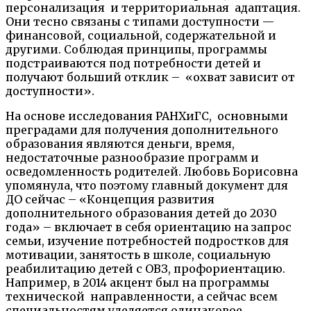
персонализация и
территориальная адаптация.
Они тесно связаны с типами доступности —
финансовой, социальной, содержательной и
другим
и. Соблюдая принципы, программы
подстраиваются под потребности детей и
получают больший отклик
– «
охват зависит от
доступности».
На основе исследования
РАНХиГС, основными
преградами для получения дополнительного
образования являются деньги, время,
недо
статочные разнообразие программ и
осведомленность родителей. Любовь Борисовна
упомянула, что поэтому главный документ для
ДО сейчас – «Концепция развития
дополнительного образования детей до 2030
года» – включает в себя ориентацию на запрос
семьи, изучение
потребностей подростков для
мотивации, занятость в школе, социальную
реабилитацию детей с ОВЗ, профориентацию.
Например, в 2014 акцент был на программы
технической направленности
, а сейчас всем
специальностям уделяется одинаковое