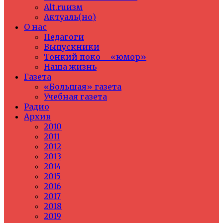
Alt.ruизм
Актуаль(но)
О нас
Педагоги
Выпускники
Тонкий поко – «юмор»
Наша жизнь
Газета
«Большая» газета
Учебная газета
Радио
Архив
2010
2011
2012
2013
2014
2015
2016
2017
2018
2019