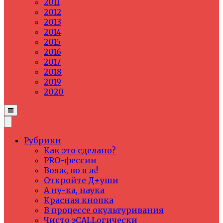
2011
2012
2013
2014
2015
2016
2017
2018
2019
2020
Рубрики
Как это сделано?
PRO-фессии
Вояж, во я ж!
Откройте Д+уши
А ну-ка, наука
Красная кнопка
В процессе окультуривания
Чисто эCALLогически