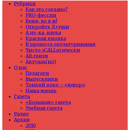
Рубрики
Как это сделано?
PRO-фессии
Вояж, во я ж!
Откройте Д+уши
А ну-ка, наука
Красная кнопка
В процессе окультуривания
Чисто эCALLогически
Alt.ruизм
Актуаль(но)
О нас
Педагоги
Выпускники
Тонкий поко – «юмор»
Наша жизнь
Газета
«Большая» газета
Учебная газета
Радио
Архив
2010