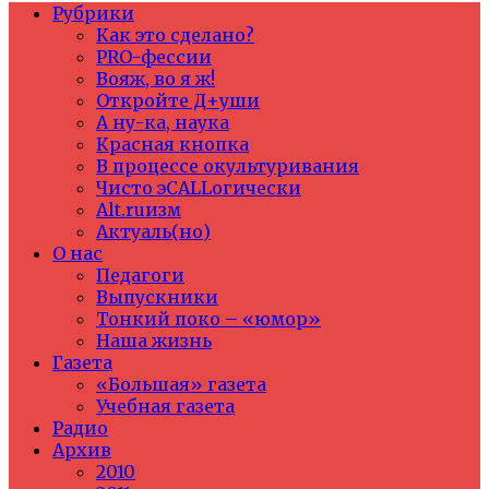
Рубрики
Как это сделано?
PRO-фессии
Вояж, во я ж!
Откройте Д+уши
А ну-ка, наука
Красная кнопка
В процессе окультуривания
Чисто эCALLогически
Alt.ruизм
Актуаль(но)
О нас
Педагоги
Выпускники
Тонкий поко – «юмор»
Наша жизнь
Газета
«Большая» газета
Учебная газета
Радио
Архив
2010