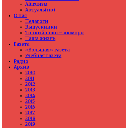
Alt.ruизм
Актуаль(но)
О нас
Педагоги
Выпускники
Тонкий поко – «юмор»
Наша жизнь
Газета
«Большая» газета
Учебная газета
Радио
Архив
2010
2011
2012
2013
2014
2015
2016
2017
2018
2019