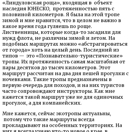
«Линдуловская роща», входящая в объект
наследия ЮНЕСКО, протяженностью пять с
половиной километров. Я была на этой тропе
зимой и мне нравится, что в целом не важно в
какое время года гуляешь по роще.
Лиственницы, которые когда-то засадили для
нужд флота, не различны зимой и летом. На
подобных маршрутах можно «абстрагироваться
от города» хоть на целый день. Последний из
типов — это «Познавательно-туристические»
тропы. Их протяженность самая масштабная от
пары десятков до тысяч километров. Этот
маршрут рассчитан на два дня пешей прогулки с
ночевками. Такие тропы предназначены в
первую очередь для походов, и на них туристов
часто сопровождают инструкторы. Как мне
кажется такой маршрут уже не для одиночных
прогулок, а для компанейских.
Мне кажется, сейчас экотропы актуальны,
потому что такие маршруты всегда
прокладывают на особенных территориях. На
них я всегда узнаю что-то новое о крае, в