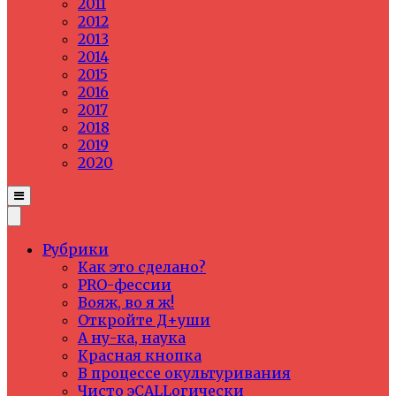
2011
2012
2013
2014
2015
2016
2017
2018
2019
2020
Рубрики
Как это сделано?
PRO-фессии
Вояж, во я ж!
Откройте Д+уши
А ну-ка, наука
Красная кнопка
В процессе окультуривания
Чисто эCALLогически