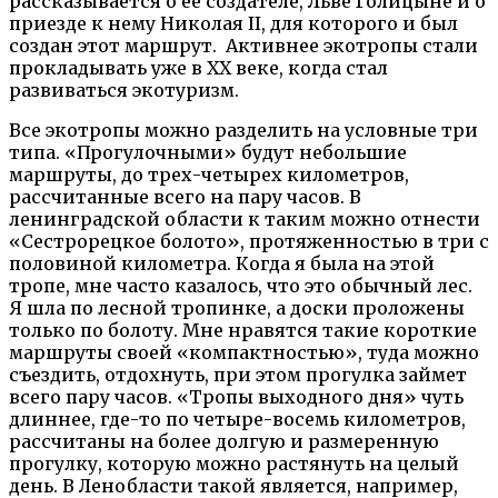
рассказывается о ее создателе, Льве Голицыне и о
приезде к нему Николая II, для которого и был
создан этот маршрут. Активнее экотропы стали
прокладывать уже в ХХ веке, когда стал
развиваться экотуризм.
Все экотропы можно разделить на условные три
типа. «Прогулочными» будут небольшие
маршруты, до трех-четырех километров,
рассчитанные всего на пару часов. В
ленинградской области к таким можно отнести
«Сестрорецкое болото», протяженностью в три с
половиной километра. Когда я была на этой
тропе, мне часто казалось, что это обычный лес.
Я шла по лесной тропинке, а доски проложены
только по болоту. Мне нравятся такие короткие
маршруты своей «компактностью», туда можно
съездить, отдохнуть, при этом прогулка займет
всего пару часов. «Тропы выходного дня» чуть
длиннее, где-то по четыре-восемь километров,
рассчитаны на более долгую и размеренную
прогулку, которую можно растянуть на целый
день. В Ленобласти такой является, например,