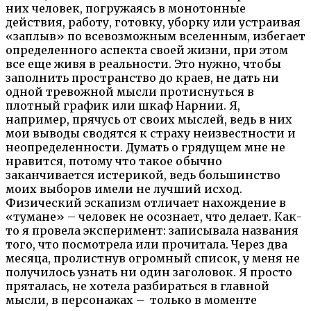
них человек, погружаясь в монотонные
действия, работу, готовку, уборку или устраивая
«заплыв» по всевозможным вселенным, избегает
определенного аспекта своей жизни, при этом
все еще живя в реальности. Это нужно, чтобы
заполнить пространство до краев, не дать ни
одной тревожной мысли протиснуться в
плотный график или шкаф Нарнии. Я,
например, прячусь от своих мыслей, ведь в них
мои выводы сводятся к страху неизвестности и
неопределенности. Думать о грядущем мне не
нравится, потому что такое обычно
заканчивается истерикой, ведь большинство
моих выборов имели не лучший исход.
Физический эскапизм отличает нахождение в
«тумане» – человек не осознает, что делает. Как-
то я провела эксперимент: записывала названия
того, что посмотрела или прочитала. Через два
месяца, пролистнув огромный список, у меня не
получилось узнать ни один заголовок. Я просто
пряталась, не хотела разбираться в главной
мысли, в персонажах – только в моменте