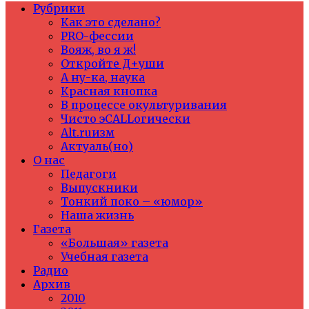
Рубрики
Как это сделано?
PRO-фессии
Вояж, во я ж!
Откройте Д+уши
А ну-ка, наука
Красная кнопка
В процессе окультуривания
Чисто эCALLогически
Alt.ruизм
Актуаль(но)
О нас
Педагоги
Выпускники
Тонкий поко – «юмор»
Наша жизнь
Газета
«Большая» газета
Учебная газета
Радио
Архив
2010