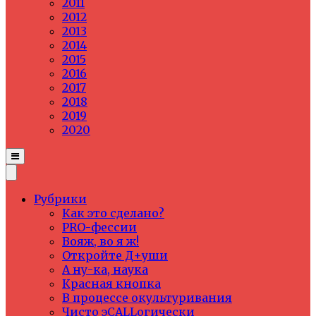
2011
2012
2013
2014
2015
2016
2017
2018
2019
2020
Рубрики
Как это сделано?
PRO-фессии
Вояж, во я ж!
Откройте Д+уши
А ну-ка, наука
Красная кнопка
В процессе окультуривания
Чисто эCALLогически