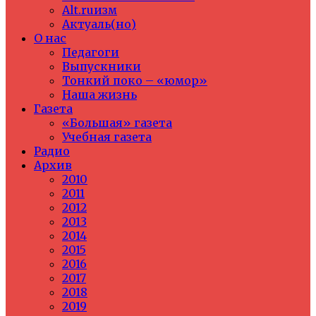
Alt.ruизм
Актуаль(но)
О нас
Педагоги
Выпускники
Тонкий поко – «юмор»
Наша жизнь
Газета
«Большая» газета
Учебная газета
Радио
Архив
2010
2011
2012
2013
2014
2015
2016
2017
2018
2019