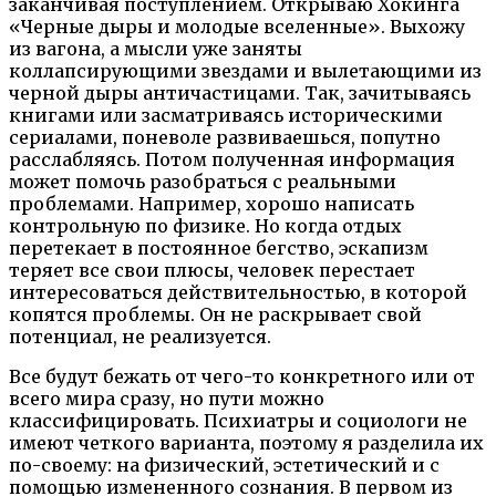
заканчивая поступлением. Открываю Хокинга
«Черные дыры и молодые вселенные». Выхожу
из вагона, а мысли уже заняты
коллапсирующими звездами и вылетающими из
черной дыры античастицами. Так, зачитываясь
книгами или засматриваясь историческими
сериалами, поневоле развиваешься, попутно
расслабляясь. Потом полученная информация
может помочь разобраться с реальными
проблемами. Например, хорошо написать
контрольную по физике. Но когда отдых
перетекает в постоянное бегство, эскапизм
теряет все свои плюсы, человек перестает
интересоваться действительностью, в которой
копятся проблемы. Он не раскрывает свой
потенциал, не реализуется.
Все будут бежать от чего-то конкретного или от
всего мира сразу, но пути можно
классифицировать. Психиатры и социологи не
имеют четкого варианта, поэтому я разделила их
по-своему: на физический, эстетический и с
помощью измененного сознания. В первом из