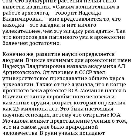
том, что культурные растения нельзя было
вывести из диких. «Самым волнительным в
работе археолога, – говорит Надежда
Владимировна, – мне представляется то, что
находка – это загадка, и нет ничего
увлекательнее, чем эту загадку разгадать». Так
что вопросов для пытливого ума в археологии
более чем достаточно.
Конечно же, развитие науки определяется
людьми. В числе значимых для археологии имен
Надежда Владимировна назвала академика А.В.
Арциховского. Он впервые в СССР ввел
университетское преподавание общего курса
археологии. Также от нее я узнала, что в конце
прошлого века археолог Ю.А. Мочанов нашел в
Якутии стоянку первобытного человека и
каменные орудия, возраст которых определил
как 2,5 миллиона лет. Это была настоящая
научная сенсация, потому что открытие Ю.А.
Мочанова меняет представление ученых о том,
что на самом деле было прародиной
человечества. В руки ученых попадают