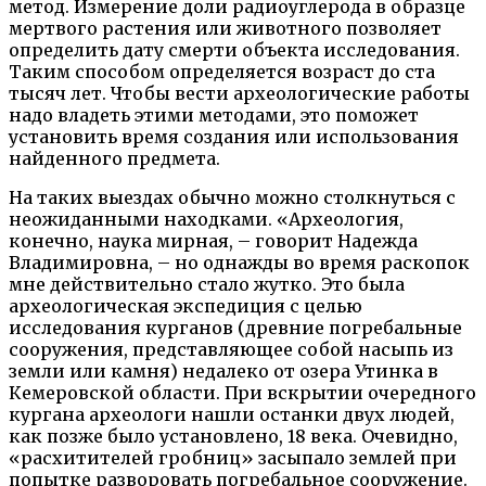
метод. Измерение доли радиоуглерода в образце
мертвого растения или животного позволяет
определить дату смерти объекта исследования.
Таким способом определяется возраст до ста
тысяч лет. Чтобы вести археологические работы
надо владеть этими методами, это поможет
установить время создания или использования
найденного предмета.
На таких выездах обычно можно столкнуться с
неожиданными находками. «Археология,
конечно, наука мирная, – говорит Надежда
Владимировна, – но однажды во время раскопок
мне действительно стало жутко. Это была
археологическая экспедиция с целью
исследования курганов (древние погребальные
сооружения, представляющее собой насыпь из
земли или камня) недалеко от озера Утинка в
Кемеровской области. При вскрытии очередного
кургана археологи нашли останки двух людей,
как позже было установлено, 18 века. Очевидно,
«расхитителей гробниц» засыпало землей при
попытке разворовать погребальное сооружение.