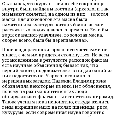
Оказалось, что курган таил в себе сокровище:
внутри были найдены костяки (археологи так
называют скелеты), на одном из них – золотая
маска. Для археологов эта маска была
памятником культуры, который многое мог
рассказать о людях далекого времени. Если бы
воры оказались удачливее, то золотая маска,
скорее всего, была бы переплавлена».
Производя раскопки, археологи часто сами не
знают, с чем им придется столкнуться. Не всем
установленным в результате раскопок фактам
есть научные объяснения; бывает так, что
версий много, но доказательств ни для одной из
них недостаточно. У археологов много
нерешенных загадок. Надежда Владимировна
обозначила некоторые из них. Нет объяснения,
почему на разных континентах люди
обнаруживают фрагменты египетских пирамид.
Также ученым пока непонятно, откуда взялись
гены выращиваемых на полях пшеницы, риса,
кукурузы, если современная наука говорит о