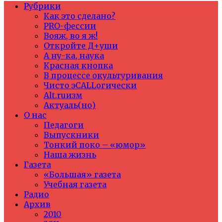
Рубрики
Как это сделано?
PRO-фессии
Вояж, во я ж!
Откройте Д+уши
А ну-ка, наука
Красная кнопка
В процессе окультуривания
Чисто эCALLогически
Alt.ruизм
Актуаль(но)
О нас
Педагоги
Выпускники
Тонкий поко – «юмор»
Наша жизнь
Газета
«Большая» газета
Учебная газета
Радио
Архив
2010