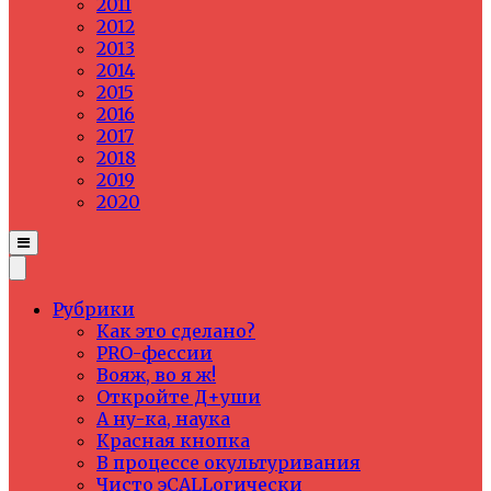
2011
2012
2013
2014
2015
2016
2017
2018
2019
2020
Рубрики
Как это сделано?
PRO-фессии
Вояж, во я ж!
Откройте Д+уши
А ну-ка, наука
Красная кнопка
В процессе окультуривания
Чисто эCALLогически