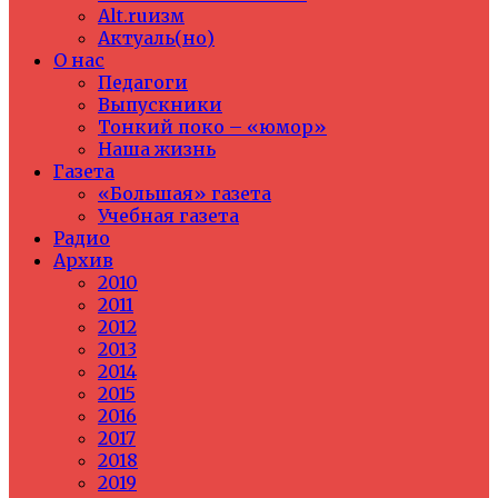
Alt.ruизм
Актуаль(но)
О нас
Педагоги
Выпускники
Тонкий поко – «юмор»
Наша жизнь
Газета
«Большая» газета
Учебная газета
Радио
Архив
2010
2011
2012
2013
2014
2015
2016
2017
2018
2019