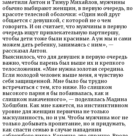
заметили Антон и Тимур Михайлов, мужчины
обычно выбирают женщин, в первую очередь, по
красоте телесной оболочки: «Один мой друг
общается с девушкой, с которой не о чем
говорить. И он считает, что мужчины в первую
очередь ищут привлекательную партнершу,
чтобы дети тоже были красивые. А ум мы и сами
можем дать ребенку, занимаясь с ним», —
рассказал Антон.
Выяснилось, что для девушек в первую очередь
важно, чтобы парень был выше их и крепкого
телосложения. «Мне нужна золотая середина.
Если молодой человек выше меня, я чувствую
себя защищенной. Мне было бы трудно
встречаться с тем, кто ниже. Но слишком
высокого парня я бы побаивалась, как и
слишком накаченного», — поделилась Мадина
Хобшбин. Как мне кажется, на инстинктивном
уровне для женщин первична не только
маскулинность, но и ум. Чтобы мужчина мог не
только добывать пропитание, но и придумать,
как спасти семью в случае нападения
саблезубого тигра. Конечно, это странно. Вроде