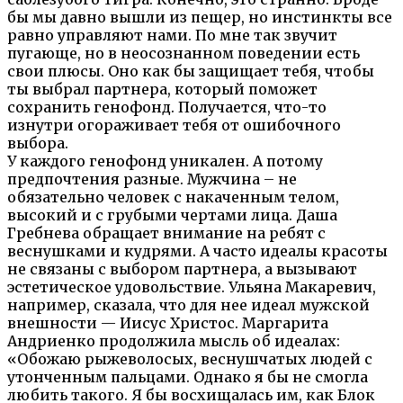
бы мы давно вышли из пещер, но инстинкты все
равно управляют нами. По мне так звучит
пугающе, но в неосознанном поведении есть
свои плюсы. Оно как бы защищает тебя, чтобы
ты выбрал партнера, который поможет
сохранить генофонд. Получается, что-то
изнутри огораживает тебя от ошибочного
выбора.
У каждого генофонд уникален. А потому
предпочтения разные. Мужчина – не
обязательно человек с накаченным телом,
высокий и с грубыми чертами лица. Даша
Гребнева обращает внимание на ребят с
веснушками и кудрями. А часто идеалы красоты
не связаны с выбором партнера, а вызывают
эстетическое удовольствие. Ульяна Макаревич,
например, сказала, что для нее идеал мужской
внешности — Иисус Христос. Маргарита
Андриенко продолжила мысль об идеалах:
«Обожаю рыжеволосых, веснушчатых людей с
утонченным пальцами. Однако я бы не смогла
любить такого. Я бы восхищалась им, как Блок