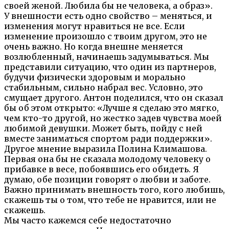
своей женой. Любила бы не человека, а образ».
У внешности есть одно свойство – меняться, и
изменения могут нравиться не все. Если
изменение произошло с твоим другом, это не
очень важно. Но когда внешне меняется
возлюбленный, начинаешь задумываться. Мы
представили ситуацию, что один из партнеров,
будучи физически здоровым и морально
стабильным, сильно набрал вес. Условно, это
смущает другого. Антон поделился, что он сказал
бы об этом открыто: «Лучше я сделаю это мягко,
чем кто-то другой, но жестко задев чувства моей
любимой девушки. Может быть, пойду с ней
вместе заниматься спортом ради поддержки».
Другое мнение выразила Полина Климашова.
Первая она бы не сказала молодому человеку о
прибавке в весе, побоявшись его обидеть. Я
думаю, обе позиции говорят о любви и заботе.
Важно принимать внешность того, кого любишь,
скажешь ты о том, что тебе не нравится, или не
скажешь.
Мы часто кажемся себе недостаточно