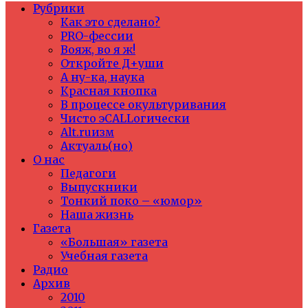
Рубрики
Как это сделано?
PRO-фессии
Вояж, во я ж!
Откройте Д+уши
А ну-ка, наука
Красная кнопка
В процессе окультуривания
Чисто эCALLогически
Alt.ruизм
Актуаль(но)
О нас
Педагоги
Выпускники
Тонкий поко – «юмор»
Наша жизнь
Газета
«Большая» газета
Учебная газета
Радио
Архив
2010