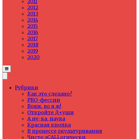
2011
2012
2013
2014
2015
2016
2017
2018
2019
2020
Рубрики
Как это сделано?
PRO-фессии
Вояж, во я ж!
Откройте Д+уши
А ну-ка, наука
Красная кнопка
В процессе окультуривания
Чисто эCALLогически