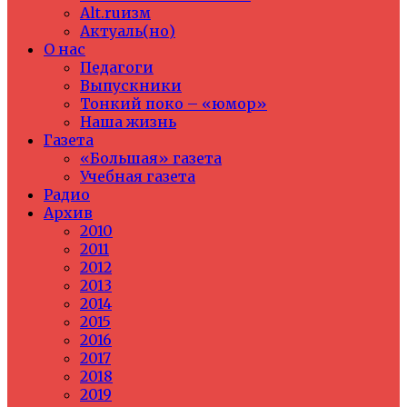
Alt.ruизм
Актуаль(но)
О нас
Педагоги
Выпускники
Тонкий поко – «юмор»
Наша жизнь
Газета
«Большая» газета
Учебная газета
Радио
Архив
2010
2011
2012
2013
2014
2015
2016
2017
2018
2019