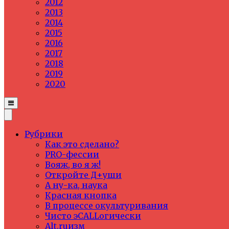
2012
2013
2014
2015
2016
2017
2018
2019
2020
Рубрики
Как это сделано?
PRO-фессии
Вояж, во я ж!
Откройте Д+уши
А ну-ка, наука
Красная кнопка
В процессе окультуривания
Чисто эCALLогически
Alt.ruизм