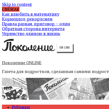
Skip to content
СВЕЖАК
Как влюбить в математику
Корнеплод-рекордсмен
Правда разная, приговор – один
Обратная сторона интернета
Упрямство длиною в жизнь
Поколение ONLINE
Газета для подростков, сделанная самими подрос
Рубрики