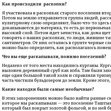
Как происходили
раскопки?
Я участвовала в раскопках старого поселения вто
Потом на землю отправляется группа людей, рас
культурному слою определяют, было что-то здесь 
докапываются до материка, то есть до первонача
высокий слой. Потом идет зачистка, как дома ще
говорить о наших раскопках, то люди, жившие та
сантиметров. От них остались в грунте черные с
можно было определить, как располагалось поме
Что вы еще раскапывали
,
помимо поселений?
Недалеко от того места находились курганы. Кург
выложен деревянный сруб как изба. Там были зах
еще один большой такой холм и справляли тризну
часть чистили бульдозером до земли. Кроме этог
Какие находки были самые необычные?
В этих захоронениях можно было найти разные ск
которое мы раскапывали — это поселение Таштыкс
который был покрыт золотой фольгой, и по ней 