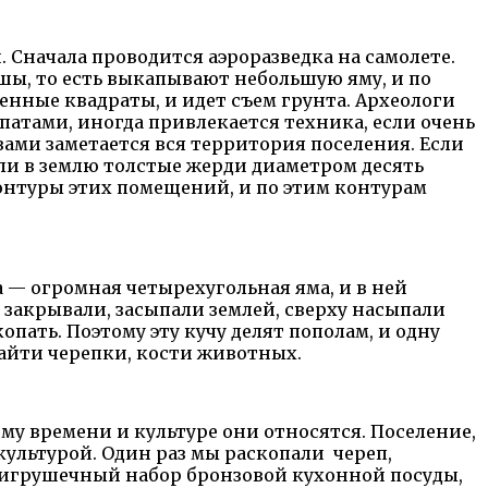
. Сначала проводится аэроразведка на самолете.
шы, то есть выкапывают небольшую яму, и по
енные квадраты, и идет съем грунта. Археологи
патами, иногда привлекается техника, если очень
вами заметается вся территория поселения. Если
али в землю толстые жерди диаметром десять
контуры этих помещений, и по этим контурам
а — огромная четырехугольная яма, и в ней
 закрывали, засыпали землей, сверху насыпали
ать. Поэтому эту кучу делят пополам, и одну
найти черепки, кости животных.
му времени и культуре они относятся. Поселение,
культурой. Один раз мы раскопали череп,
ы игрушечный набор бронзовой кухонной посуды,