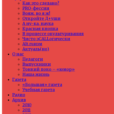
Как это сделано?
PRO-фессии
Вояж, во я ж!
Откройте Д+уши
А ну-ка, наука
Красная кнопка
В процессе окультуривания
Чисто эCALLогически
Alt.ruизм
Актуаль(но)
О нас
Педагоги
Выпускники
Тонкий поко – «юмор»
Наша жизнь
Газета
«Большая» газета
Учебная газета
Радио
Архив
2010
2011