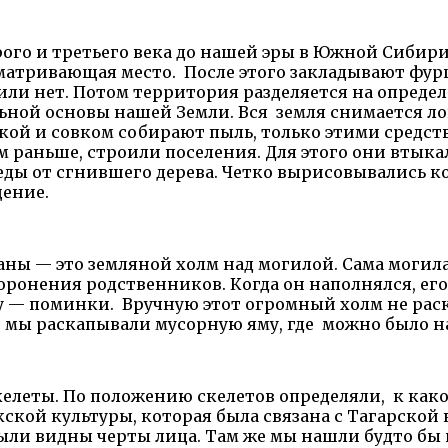
рого и третьего века до нашей эры в Южной Сибири
сматривающая место. После этого закладывают фур
или нет. Потом территория разделяется на определ
льной основы нашей Земли. Вся земля снимается ло
ткой и совком собирают пыль, только этими средст
м раньше, строили поселения. Для этого они втык
леды от сгнившего дерева. Четко вырисовывались 
щение.
аны — это земляной холм над могилой. Сама могил
оронения родственников. Когда он наполнялся, его
 — поминки. Вручную этот огромный холм не раскоп
о, мы раскапывали мусорную яму, где можно было 
елеты. По положению скелетов определяли, к како
кой культуры, которая была связана с Тагарской 
были видны черты лица. Там же мы нашли будто б