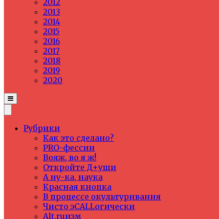
2012
2013
2014
2015
2016
2017
2018
2019
2020
Рубрики
Как это сделано?
PRO-фессии
Вояж, во я ж!
Откройте Д+уши
А ну-ка, наука
Красная кнопка
В процессе окультуривания
Чисто эCALLогически
Alt.ruизм