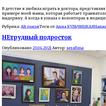
В детстве я любила играть в доктора, представл
примере моей мамы, которая работает травматолог
выдержку. А когда я узнала о волонтерах в медици
Рубрика:
Alt.ruизм
Теги от
Анна КУЛЬЧИЦКАЯ
Напи
НЕтрудный подросток
Опубликовано
23.04.2021
Автор:
serafima