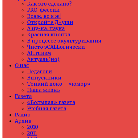
Как это сделано?
PRO-фессии
Вояж, во я ж!
Откройте Д+уши
А ну-ка, наука
Красная кнопка
В процессе окультуривания
Чисто эCALLогически
Alt.ruизм
Актуаль(но)
О нас
Педагоги
Выпускники
Тонкий поко – «юмор»
Наша жизнь
Газета
«Большая» газета
Учебная газета
Радио
Архив
2010
2011