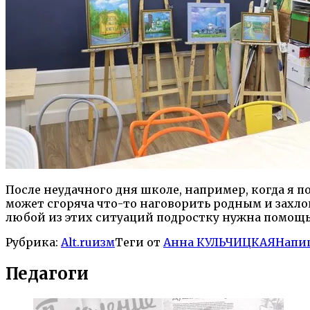
После неудачного дня школе, например, когда я п
может сгоряча что-то наговорить родным и захлопн
любой из этих ситуаций подростку нужна помощ
Рубрика:
Alt.ruизм
Теги от
Анна КУЛЬЧИЦКАЯ
Напи
Педагоги