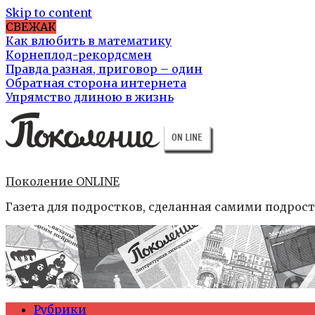
Skip to content
СВЕЖАК
Как влюбить в математику
Корнеплод-рекордсмен
Правда разная, приговор – один
Обратная сторона интернета
Упрямство длиною в жизнь
Поколение ONLINE
Газета для подростков, сделанная самими подрос
Рубрики