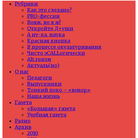
Рубрики
Как это сделано?
PRO-фессии
Вояж, во я ж!
Откройте Д+уши
А ну-ка, наука
Красная кнопка
В процессе окультуривания
Чисто эCALLогически
Alt.ruизм
Актуаль(но)
О нас
Педагоги
Выпускники
Тонкий поко – «юмор»
Наша жизнь
Газета
«Большая» газета
Учебная газета
Радио
Архив
2010