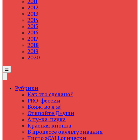
2011
2012
2013
2014
2015
2016
2017
2018
2019
2020
Рубрики
Как это сделано?
PRO-фессии
Вояж, во я ж!
Откройте Д+уши
А ну-ка, наука
Красная кнопка
В процессе окультуривания
Чисто эCALLогически