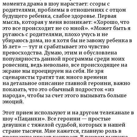
момента драма в шоу нарастает: ссоры с
родителями, проблемы в отношениях с отцом
будущего ребенка, слабое здоровье. Первая
мысль, которая у меня возникает: «Хорошо, что
это все происходит не со мной». «Может быть я
ругаюсь с родителями, плохо учусь и не
убираюсь дома, но я хотя бы не завожу ребенка в
16 лет» — тут и срабатывает это чувство
превосходства. Думаю, этим и обусловлена
популярность данной программы среди моих
ровесниц, ведь невольно, все происходящее на
экране мы проецируем на себя. Не зря
сценаристы тратят так много времени
на детальное описание главной героини, важно
показать, что это обычный подросток «из
народа», чтобы за счет этого вызывать больше
эмоций.
Этот прием используют и на другом телеканале в
шоу «Пацанки». Все героини — простые
девушки с тяжелой судьбой, которых в нашей
стране тысячи. Мне кажется, главную роль в
программе играет контраст. В первом выпуске