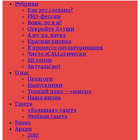
Рубрики
Как это сделано?
PRO-фессии
Вояж, во я ж!
Откройте Д+уши
А ну-ка, наука
Красная кнопка
В процессе окультуривания
Чисто эCALLогически
Alt.ruизм
Актуаль(но)
О нас
Педагоги
Выпускники
Тонкий поко – «юмор»
Наша жизнь
Газета
«Большая» газета
Учебная газета
Радио
Архив
2010