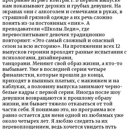
нам показывают дерзких и грубых девушек. На
экранах они с алкоголем и семечками в руках, в
страшной грязной одежде а их речь сложно
понять из-за постоянных «пик». А
преподаватели «Школы Леди», где
перевоспитывают девочек традиционно
повторяют: «Это самый сложный и опасный
сезон за всю историю». На протяжении всех 12
выпусков героини проходят разные испытания с
психологами, дизайнерами,
танцорами. Меняют свой образ жизни, а кто-то
выбывает. Уже в последней серии четыре
финалистки, которые прошли до конца,
приходят в пышных платьях, с макияжем и на
каблуках, а половину выпуска занимают черно-
белые кадры с первой серии. Иногда после шоу
девушки возвращаются к прошлому образу
жизни, им бывает тяжело отказаться от той
части себя. Я понимаю это, но программа все
равно остается для меня одной из любимых уже
около четырех лет. Я люблю следить за их
перевоплощением, ведь хочется увидеть путь