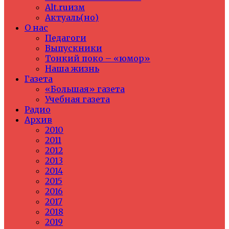
Alt.ruизм
Актуаль(но)
О нас
Педагоги
Выпускники
Тонкий поко – «юмор»
Наша жизнь
Газета
«Большая» газета
Учебная газета
Радио
Архив
2010
2011
2012
2013
2014
2015
2016
2017
2018
2019