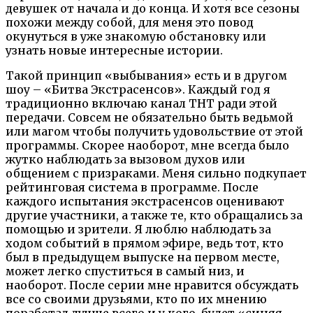
девушек от начала и до конца. И хотя все сезоны
похожи между собой, для меня это повод
окунуться в уже знакомую обстановку или
узнать новые интересные истории.
Такой принцип «выбывания» есть и в другом
шоу – «Битва Экстрасенсов». Каждый год я
традиционно включаю канал ТНТ ради этой
передачи. Совсем не обязательно быть ведьмой
или магом чтобы получить удовольствие от этой
программы. Скорее наоборот, мне всегда было
жутко наблюдать за вызовом духов или
общением с призраками. Меня сильно подкупает
рейтинговая система в программе. После
каждого испытания экстрасенсов оценивают
другие участники, а также те, кто обращались за
помощью и зрители. Я люблю наблюдать за
ходом событий в прямом эфире, ведь тот, кто
был в предыдущем выпуске на первом месте,
может легко спуститься в самый низ, и
наоборот. После серии мне нравится обсуждать
все со своими друзьями, кто по их мнению
поработал лучше всего и у кого будет «синяя