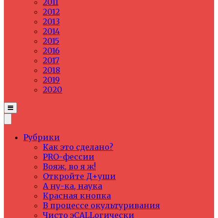
2011
2012
2013
2014
2015
2016
2017
2018
2019
2020
Рубрики
Как это сделано?
PRO-фессии
Вояж, во я ж!
Откройте Д+уши
А ну-ка, наука
Красная кнопка
В процессе окультуривания
Чисто эCALLогически