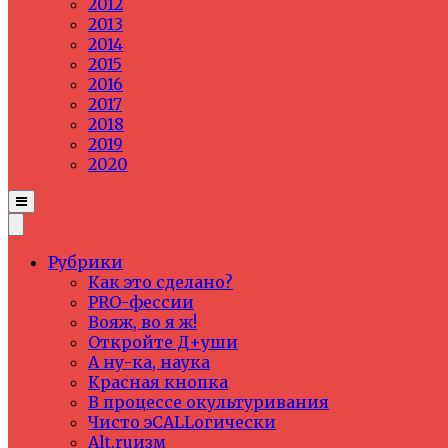
2012
2013
2014
2015
2016
2017
2018
2019
2020
Рубрики
Как это сделано?
PRO-фессии
Вояж, во я ж!
Откройте Д+уши
А ну-ка, наука
Красная кнопка
В процессе окультуривания
Чисто эCALLогически
Alt.ruизм