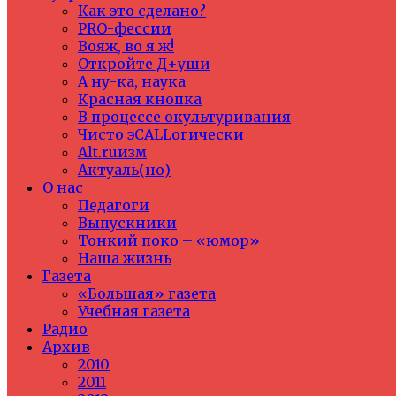
Как это сделано?
PRO-фессии
Вояж, во я ж!
Откройте Д+уши
А ну-ка, наука
Красная кнопка
В процессе окультуривания
Чисто эCALLогически
Alt.ruизм
Актуаль(но)
О нас
Педагоги
Выпускники
Тонкий поко – «юмор»
Наша жизнь
Газета
«Большая» газета
Учебная газета
Радио
Архив
2010
2011