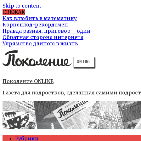
Skip to content
СВЕЖАК
Как влюбить в математику
Корнеплод-рекордсмен
Правда разная, приговор – один
Обратная сторона интернета
Упрямство длиною в жизнь
Поколение ONLINE
Газета для подростков, сделанная самими подрос
Рубрики