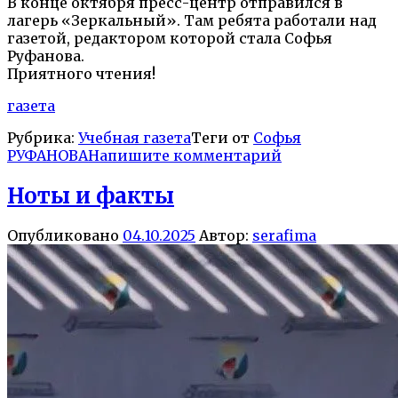
В конце октября пресс-центр отправился в
лагерь «Зеркальный». Там ребята работали над
газетой, редактором которой стала Софья
Руфанова.
Приятного чтения!
газета
Рубрика:
Учебная газета
Теги от
Софья
РУФАНОВА
Напишите комментарий
Ноты и факты
Опубликовано
04.10.2025
Автор:
serafima