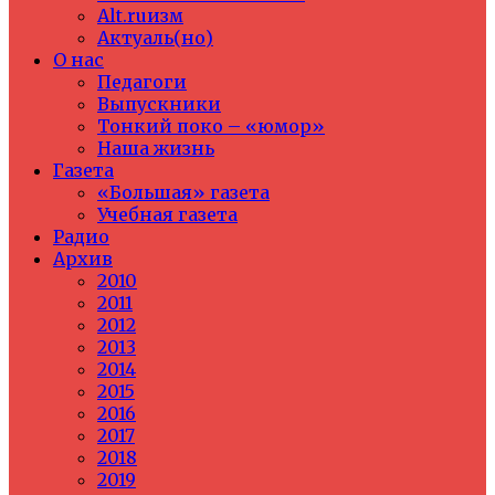
Alt.ruизм
Актуаль(но)
О нас
Педагоги
Выпускники
Тонкий поко – «юмор»
Наша жизнь
Газета
«Большая» газета
Учебная газета
Радио
Архив
2010
2011
2012
2013
2014
2015
2016
2017
2018
2019