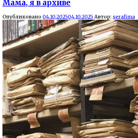
Мама, я в архиве
Опубликовано
04.10.2025
04.10.2025
Автор:
serafima