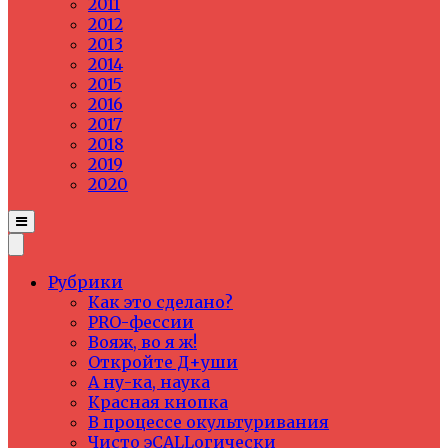
2011
2012
2013
2014
2015
2016
2017
2018
2019
2020
Рубрики
Как это сделано?
PRO-фессии
Вояж, во я ж!
Откройте Д+уши
А ну-ка, наука
Красная кнопка
В процессе окультуривания
Чисто эCALLогически