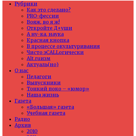
Рубрики
Как это сделано?
PRO-фессии
Вояж, во я ж!
Откройте Д+уши
А ну-ка, наука
Красная кнопка
В процессе окультуривания
Чисто эCALLогически
Alt.ruизм
Актуаль(но)
О нас
Педагоги
Выпускники
Тонкий поко – «юмор»
Наша жизнь
Газета
«Большая» газета
Учебная газета
Радио
Архив
2010