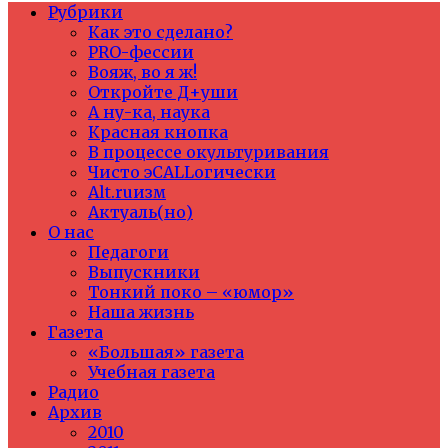
Рубрики
Как это сделано?
PRO-фессии
Вояж, во я ж!
Откройте Д+уши
А ну-ка, наука
Красная кнопка
В процессе окультуривания
Чисто эCALLогически
Alt.ruизм
Актуаль(но)
О нас
Педагоги
Выпускники
Тонкий поко – «юмор»
Наша жизнь
Газета
«Большая» газета
Учебная газета
Радио
Архив
2010