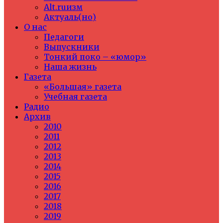
Alt.ruизм
Актуаль(но)
О нас
Педагоги
Выпускники
Тонкий поко – «юмор»
Наша жизнь
Газета
«Большая» газета
Учебная газета
Радио
Архив
2010
2011
2012
2013
2014
2015
2016
2017
2018
2019