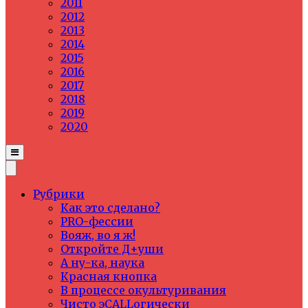
2011
2012
2013
2014
2015
2016
2017
2018
2019
2020
Рубрики
Как это сделано?
PRO-фессии
Вояж, во я ж!
Откройте Д+уши
А ну-ка, наука
Красная кнопка
В процессе окультуривания
Чисто эCALLогически