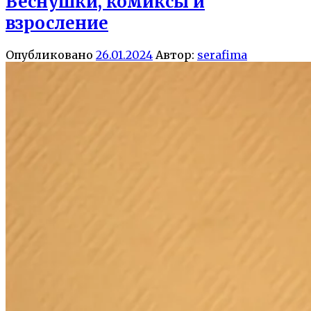
Веснушки, комиксы и
взросление
Опубликовано
26.01.2024
Автор:
serafima