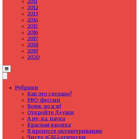
2011
2012
2013
2014
2015
2016
2017
2018
2019
2020
Рубрики
Как это сделано?
PRO-фессии
Вояж, во я ж!
Откройте Д+уши
А ну-ка, наука
Красная кнопка
В процессе окультуривания
Чисто эCALLогически