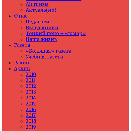
Alt.ruизм
Актуаль(но)
О нас
Педагоги
Выпускники
Тонкий поко – «юмор»
Наша жизнь
Газета
«Большая» газета
Учебная газета
Радио
Архив
2010
2011
2012
2013
2014
2015
2016
2017
2018
2019