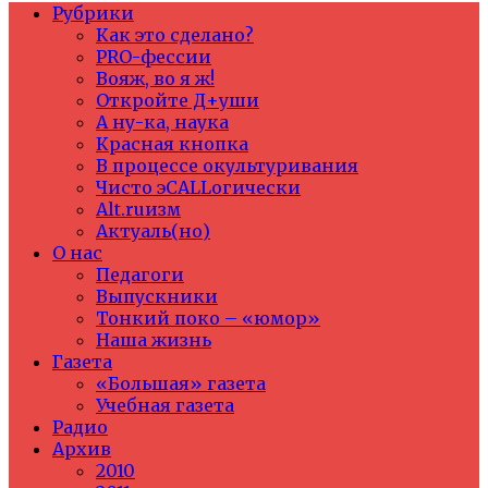
Рубрики
Как это сделано?
PRO-фессии
Вояж, во я ж!
Откройте Д+уши
А ну-ка, наука
Красная кнопка
В процессе окультуривания
Чисто эCALLогически
Alt.ruизм
Актуаль(но)
О нас
Педагоги
Выпускники
Тонкий поко – «юмор»
Наша жизнь
Газета
«Большая» газета
Учебная газета
Радио
Архив
2010