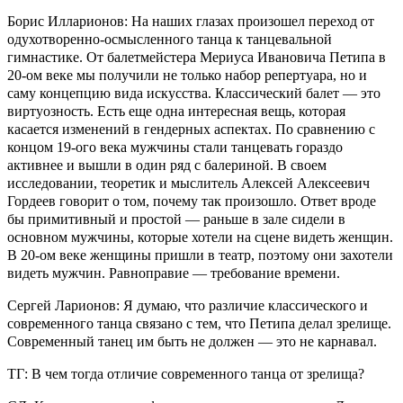
Борис Илларионов: На наших глазах произошел переход от
одухотворенно-осмысленного танца к танцевальной
гимнастике. От балетмейстера Мериуса Ивановича Петипа в
20-ом веке мы получили не только набор репертуара, но и
саму концепцию вида искусства. Классический балет — это
виртуозность. Есть еще одна интересная вещь, которая
касается изменений в гендерных аспектах. По сравнению с
концом 19-ого века мужчины стали танцевать гораздо
активнее и вышли в один ряд с балериной. В своем
исследовании, теоретик и мыслитель Алексей Алексеевич
Гордеев говорит о том, почему так произошло. Ответ вроде
бы примитивный и простой — раньше в зале сидели в
основном мужчины, которые хотели на сцене видеть женщин.
В 20-ом веке женщины пришли в театр, поэтому они захотели
видеть мужчин. Равноправие — требование времени.
Сергей Ларионов: Я думаю, что различие классического и
современного танца связано с тем, что Петипа делал зрелище.
Современный танец им быть не должен — это не карнавал.
ТГ: В чем тогда отличие современного танца от зрелища?