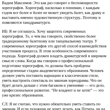
Вадим Максимов: Это как раз говорит о беспомощности
хореографов. Хореограф, насколько я понимаю, с каждым
годом все более и более не может увидеть балет, как драму и
выставить именно художественную структуру.. Поэтому и
появляются танцдраматурги.
ИБ: Я не соглашусь. Хочу защитить современных
хореографов. То, о чем вы говорите, свойственно более
традиционному балетному или танцевальному театру. У
современных хореографов это другой способ взаимодействия
участников процесса. В этом особенность современного
подхода. Хореограф должен владеть драматургией в широком
смысле слова. Когда мы говорим о профессиональной
подготовке хореографов, то должны быть пройдены
определенные стадии академического образования. Человек
должен уметь поставить вариацию в классическом стиле,
уметь выстроить спектакль по законам хореодрамы. Что он
будет делать дальше с этим багажом и умениями — его дело,
профессиональное развитие. “Не владеют и не хотят” — это
уже кризис образования.
СЛ: Я не считаю, что нужно обязательно уметь ставить по
законам. И если художник не хочет делать, как Петипа, он на